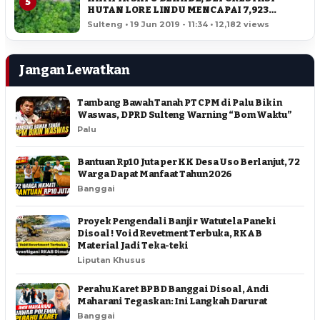
5
HUTAN LORE LINDU MENCAPAI 7,923
HEKTAR
Sulteng • 19 Jun 2019 - 11:34 • 12,182 views
Jangan Lewatkan
Tambang Bawah Tanah PT CPM di Palu Bikin
Waswas, DPRD Sulteng Warning “Bom Waktu”
Palu
Bantuan Rp10 Juta per KK Desa Uso Berlanjut, 72
Warga Dapat Manfaat Tahun 2026
Banggai
Proyek Pengendali Banjir Watutela Paneki
Disoal ! Void Revetment Terbuka, RKAB
Material Jadi Teka-teki
Liputan Khusus
Perahu Karet BPBD Banggai Disoal, Andi
Maharani Tegaskan: Ini Langkah Darurat
Banggai