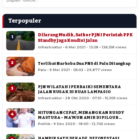
Bupati Tolitoli…
Terpopuler
Dilarang Mudik, Satker PJN I Perintah PPK
1
Standby Jaga Kondisi Jalan
Infrastruktur • 6 Mei 2021 - 13:38 • 136,158 views
2
Terlibat Narkoba Dua PNS di Palu Ditangkap
Palu • 9 Mei 2021 - 05:02 • 29,877 views
PJN WILAYAH I PERBAIKI SEMENTARA
3
JALAN RUSAK DI RUAS LAMPASIO
Infrastruktur • 28 Okt 2020 - 07:51 • 15,305 views
HITUNGAN CEPAT, MENANGKAN RUSDY
4
MASTURA – MA’MUN AMIR DI PILGUB
SULTENG
Politik • 9 Des 2020 - 18:00 • 12,745 views
HAMPIR SATU DEKADE, DEFORESTASI