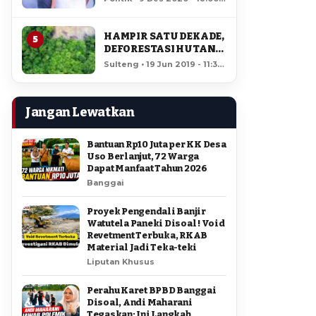
AMIR DI PILGUB
12,191 views
SULTENG
HAMPIR SATU DEKADE,
5
DEFORESTASI HUTAN
LORE LINDU MENCAPAI
Sulteng • 19 Jun 2019 - 11:34
7,923 HEKTAR
• 11,733 views
Jangan Lewatkan
Bantuan Rp10 Juta per KK Desa
Uso Berlanjut, 72 Warga
Dapat Manfaat Tahun 2026
Banggai
Proyek Pengendali Banjir
Watutela Paneki Disoal ! Void
Revetment Terbuka, RKAB
Material Jadi Teka-teki
Liputan Khusus
Perahu Karet BPBD Banggai
Disoal, Andi Maharani
Tegaskan: Ini Langkah