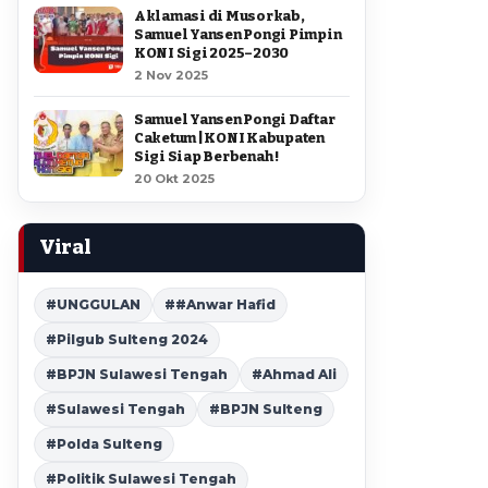
Aklamasi di Musorkab,
Samuel Yansen Pongi Pimpin
KONI Sigi 2025–2030
2 Nov 2025
Samuel Yansen Pongi Daftar
Caketum | KONI Kabupaten
Sigi Siap Berbenah !
20 Okt 2025
Viral
#UNGGULAN
##Anwar Hafid
#Pilgub Sulteng 2024
#BPJN Sulawesi Tengah
#Ahmad Ali
#Sulawesi Tengah
#BPJN Sulteng
#Polda Sulteng
#Politik Sulawesi Tengah