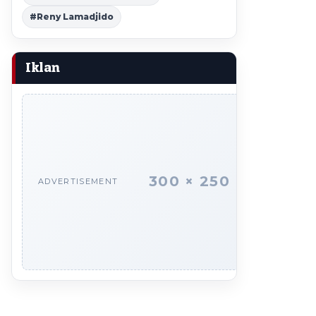
#Reny Lamadjido
Iklan
300 × 250
ADVERTISEMENT