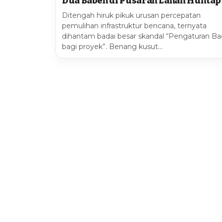
Dua Babeh di Pusaran Lahan Huntap
Ditengah hiruk pikuk urusan percepatan
pemulihan infrastruktur bencana, ternyata
dihantam badai besar skandal “Pengaturan Ba
bagi proyek”. Benang kusut…