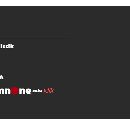
istik
A
mn
klik
coba