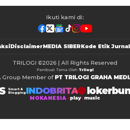
Ikuti kami di:
ksi
Disclaimer
MEDIA SIBER
Kode Etik Jurnal
TRILOGI
©2026 | All Rights Reserved
Pembuat Tema Oleh
Trilogi
A Group Member of
PT TRILOGI GRAHA MEDI
S
lokerbu
INDOBRITA
Smart &
Blogging
MOKANESIA
play
music