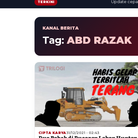
Update cepat: ber
TERKINI
KANAL BERITA
Tag:
ABD RAZAK
CIPTA KARYA
31/12/2021 - 02:43