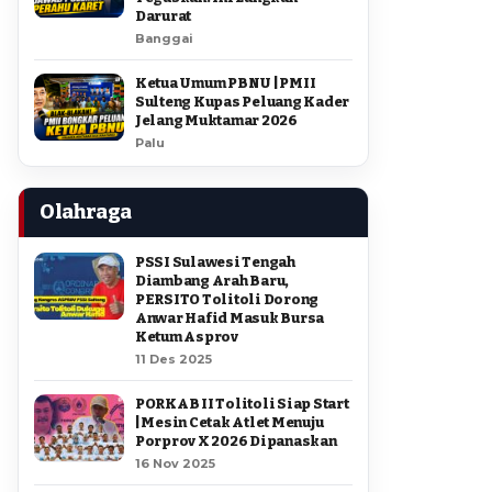
Darurat
Banggai
Ketua Umum PBNU | PMII
Sulteng Kupas Peluang Kader
Jelang Muktamar 2026
Palu
Olahraga
PSSI Sulawesi Tengah
Diambang Arah Baru,
PERSITO Tolitoli Dorong
Anwar Hafid Masuk Bursa
Ketum Asprov
11 Des 2025
PORKAB II Tolitoli Siap Start
| Mesin Cetak Atlet Menuju
Porprov X 2026 Dipanaskan
16 Nov 2025