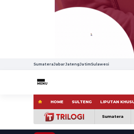
Sumatera
Jabar
Jateng
Jatim
Sulawesi
MENU
HOME
SULTENG
LIPUTAN KHUS
Sumatera