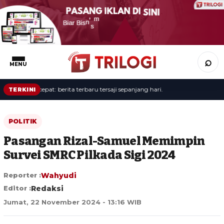
⌕
MENU
Update cepat: berita terbaru tersaji sepanjang hari.
TERKINI
POLITIK
Pasangan Rizal-Samuel Memimpin
Survei SMRC Pilkada Sigi 2024
Reporter :
Wahyudi
Editor :
Redaksi
Jumat, 22 November 2024 - 13:16 WIB