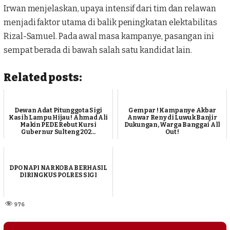
Irwan menjelaskan, upaya intensif dari tim dan relawan
menjadi faktor utama di balik peningkatan elektabilitas
Rizal-Samuel. Pada awal masa kampanye, pasangan ini
sempat berada di bawah salah satu kandidat lain.
Related posts:
Dewan Adat Pitunggota Sigi
Gempar ! Kampanye Akbar
Kasih Lampu Hijau ! Ahmad Ali
Anwar Reny di Luwuk Banjir
Makin PEDE Rebut Kursi
Dukungan, Warga Banggai All
Gubernur Sulteng 202...
Out !
DPO NAPI NARKOBA BERHASIL
DIRINGKUS POLRES SIGI
976