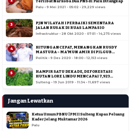
2
Terlibat Narkoba Dua PNS di Palu Ditangkap
Palu • 9 Mei 2021 - 05:02 • 29,229 views
PJN WILAYAH I PERBAIKI SEMENTARA
3
JALAN RUSAK DI RUAS LAMPASIO
Infrastruktur • 28 Okt 2020 - 07:51 • 14,275 views
HITUNGAN CEPAT, MENANGKAN RUSDY
4
MASTURA – MA’MUN AMIR DI PILGUB
SULTENG
Politik • 9 Des 2020 - 18:00 • 12,153 views
HAMPIR SATU DEKADE, DEFORESTASI
5
HUTAN LORE LINDU MENCAPAI 7,923
HEKTAR
Sulteng • 19 Jun 2019 - 11:34 • 11,697 views
Jangan Lewatkan
Ketua Umum PBNU | PMII Sulteng Kupas Peluang
Kader Jelang Muktamar 2026
Palu