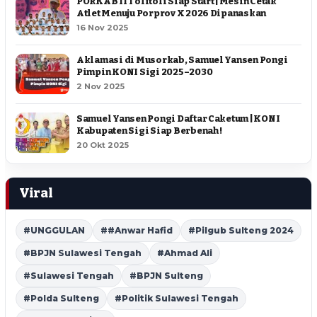
PORKAB II Tolitoli Siap Start | Mesin Cetak
Atlet Menuju Porprov X 2026 Dipanaskan
16 Nov 2025
Aklamasi di Musorkab, Samuel Yansen Pongi
Pimpin KONI Sigi 2025–2030
2 Nov 2025
Samuel Yansen Pongi Daftar Caketum | KONI
Kabupaten Sigi Siap Berbenah !
20 Okt 2025
Viral
#UNGGULAN
##Anwar Hafid
#Pilgub Sulteng 2024
#BPJN Sulawesi Tengah
#Ahmad Ali
#Sulawesi Tengah
#BPJN Sulteng
#Polda Sulteng
#Politik Sulawesi Tengah