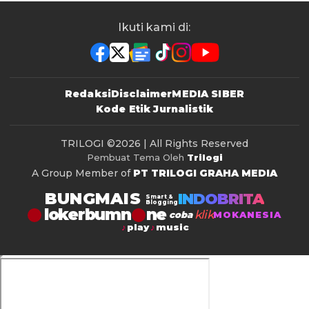
Ikuti kami di:
Redaksi
Disclaimer
MEDIA SIBER
Kode Etik Jurnalistik
TRILOGI
©2026 | All Rights Reserved
Pembuat Tema Oleh
Trilogi
A Group Member of
PT TRILOGI GRAHA MEDIA
BUNGMAIS
INDOBRITA
Smart &
Blogging
lokerbumn
klik
coba
MOKANESIA
play
music