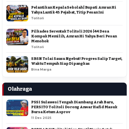
Pelantikan Kepala Sekolah | Bupati Amran Hi
Yahya Lantik 45 Pejabat, Titip Pesan Ini
Tolitoli
Pilkades Serentak Tolitoli 2026 | 44 Desa
Kompak Memilih, Amran Hi Yahya Beri Pesan
Menohok
Tolitoli
SBSN Tolai Sausu Ngebut! Progres Salip Target,
Waktu Tempuh Siap Dipangkas
Bina Marga
Olahraga
PSSI Sulawesi Tengah Diambang Arah Baru,
PERSITO Tolitoli Dorong Anwar Hafid Masuk
Bursa Ketum Asprov
11 Des 2025