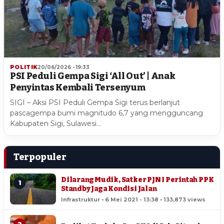
POLITIK
20/06/2026 - 19:33
PSI Peduli Gempa Sigi ‘All Out’ | Anak
Penyintas Kembali Tersenyum
SIGI – Aksi PSI Peduli Gempa Sigi terus berlanjut
pascagempa bumi magnitudo 6,7 yang mengguncang
Kabupaten Sigi, Sulawesi…
Terpopuler
Dilarang Mudik, Satker PJN I Perintah PPK
1
Standby Jaga Kondisi Jalan
Infrastruktur • 6 Mei 2021 - 13:38 • 133,873 views