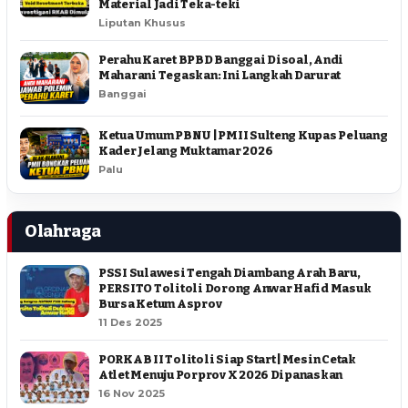
Material Jadi Teka-teki
Liputan Khusus
Perahu Karet BPBD Banggai Disoal, Andi
Maharani Tegaskan: Ini Langkah Darurat
Banggai
Ketua Umum PBNU | PMII Sulteng Kupas Peluang
Kader Jelang Muktamar 2026
Palu
Olahraga
PSSI Sulawesi Tengah Diambang Arah Baru,
PERSITO Tolitoli Dorong Anwar Hafid Masuk
Bursa Ketum Asprov
11 Des 2025
PORKAB II Tolitoli Siap Start | Mesin Cetak
Atlet Menuju Porprov X 2026 Dipanaskan
16 Nov 2025