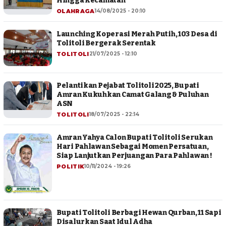
Hingga Kecamatan
OLAHRAGA
14/08/2025 - 20:10
Launching Koperasi Merah Putih, 103 Desa di
Tolitoli Bergerak Serentak
TOLITOLI
21/07/2025 - 12:10
Pelantikan Pejabat Tolitoli 2025, Bupati
Amran Kukuhkan Camat Galang & Puluhan
ASN
TOLITOLI
18/07/2025 - 22:14
Amran Yahya Calon Bupati Tolitoli Serukan
Hari Pahlawan Sebagai Momen Persatuan,
Siap Lanjutkan Perjuangan Para Pahlawan !
POLITIK
10/11/2024 - 19:26
Bupati Tolitoli Berbagi Hewan Qurban, 11 Sapi
Disalurkan Saat Idul Adha