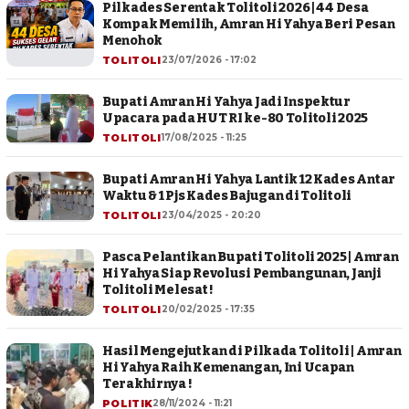
Pilkades Serentak Tolitoli 2026 | 44 Desa
Kompak Memilih, Amran Hi Yahya Beri Pesan
Menohok
TOLITOLI
23/07/2026 - 17:02
Bupati Amran Hi Yahya Jadi Inspektur
Upacara pada HUT RI ke-80 Tolitoli 2025
TOLITOLI
17/08/2025 - 11:25
Bupati Amran Hi Yahya Lantik 12 Kades Antar
Waktu & 1 Pjs Kades Bajugan di Tolitoli
TOLITOLI
23/04/2025 - 20:20
Pasca Pelantikan Bupati Tolitoli 2025 | Amran
Hi Yahya Siap Revolusi Pembangunan, Janji
Tolitoli Melesat !
TOLITOLI
20/02/2025 - 17:35
Hasil Mengejutkan di Pilkada Tolitoli | Amran
Hi Yahya Raih Kemenangan, Ini Ucapan
Terakhirnya !
POLITIK
28/11/2024 - 11:21