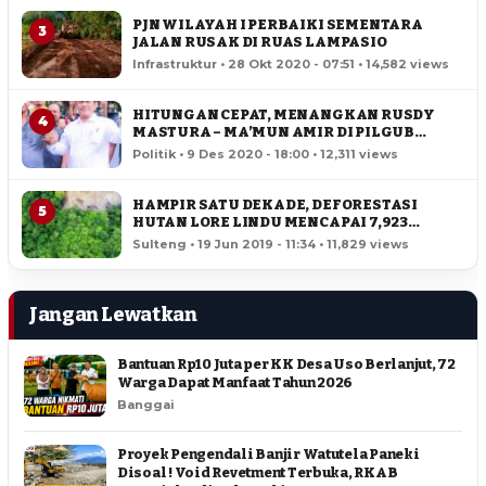
PJN WILAYAH I PERBAIKI SEMENTARA
3
JALAN RUSAK DI RUAS LAMPASIO
Infrastruktur • 28 Okt 2020 - 07:51 • 14,582 views
HITUNGAN CEPAT, MENANGKAN RUSDY
4
MASTURA – MA’MUN AMIR DI PILGUB
SULTENG
Politik • 9 Des 2020 - 18:00 • 12,311 views
HAMPIR SATU DEKADE, DEFORESTASI
5
HUTAN LORE LINDU MENCAPAI 7,923
HEKTAR
Sulteng • 19 Jun 2019 - 11:34 • 11,829 views
Jangan Lewatkan
Bantuan Rp10 Juta per KK Desa Uso Berlanjut, 72
Warga Dapat Manfaat Tahun 2026
Banggai
Proyek Pengendali Banjir Watutela Paneki
Disoal ! Void Revetment Terbuka, RKAB