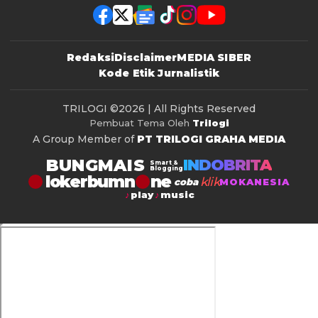
Redaksi
Disclaimer
MEDIA SIBER
Kode Etik Jurnalistik
TRILOGI
©2026 | All Rights Reserved
Pembuat Tema Oleh
Trilogi
A Group Member of
PT TRILOGI GRAHA MEDIA
BUNGMAIS
INDOBRITA
Smart &
Blogging
lokerbumn
klik
coba
MOKANESIA
play
music