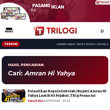
⌕
MENU
Update cepat: berita terbaru tersaji sep
TERKINI
HASIL PENCARIAN
Cari:
Amran Hi Yahya
Pelantikan Kepala Sekolah | Bupati Amran Hi
Yahya Lantik 45 Pejabat, Titip Pesan Ini
TOLITOLI
24/07/2026 - 22:42