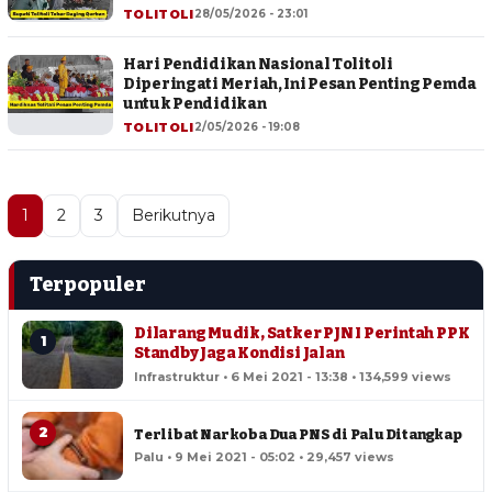
TOLITOLI
28/05/2026 - 23:01
Hari Pendidikan Nasional Tolitoli
Diperingati Meriah, Ini Pesan Penting Pemda
untuk Pendidikan
TOLITOLI
2/05/2026 - 19:08
1
2
3
Berikutnya
Terpopuler
Dilarang Mudik, Satker PJN I Perintah PPK
1
Standby Jaga Kondisi Jalan
Infrastruktur • 6 Mei 2021 - 13:38 • 134,599 views
2
Terlibat Narkoba Dua PNS di Palu Ditangkap
Palu • 9 Mei 2021 - 05:02 • 29,457 views