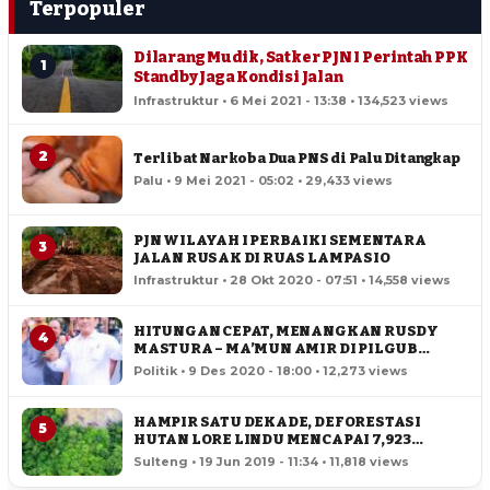
Terpopuler
Dilarang Mudik, Satker PJN I Perintah PPK
1
Standby Jaga Kondisi Jalan
Infrastruktur • 6 Mei 2021 - 13:38 • 134,523 views
2
Terlibat Narkoba Dua PNS di Palu Ditangkap
Palu • 9 Mei 2021 - 05:02 • 29,433 views
PJN WILAYAH I PERBAIKI SEMENTARA
3
JALAN RUSAK DI RUAS LAMPASIO
Infrastruktur • 28 Okt 2020 - 07:51 • 14,558 views
HITUNGAN CEPAT, MENANGKAN RUSDY
4
MASTURA – MA’MUN AMIR DI PILGUB
SULTENG
Politik • 9 Des 2020 - 18:00 • 12,273 views
HAMPIR SATU DEKADE, DEFORESTASI
5
HUTAN LORE LINDU MENCAPAI 7,923
HEKTAR
Sulteng • 19 Jun 2019 - 11:34 • 11,818 views