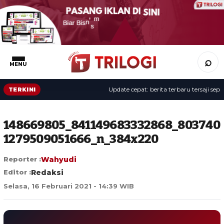
⌕
MENU
Update cepat: berita terbaru tersaji sepanja
TERKINI
148669805_841149683332868_803740
1279509051666_n_384x220
Reporter :
Wahyudi
Editor :
Redaksi
Selasa, 16 Februari 2021 - 14:39 WIB