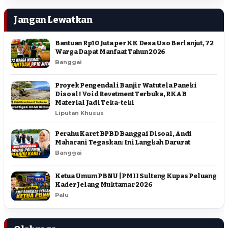
Jangan Lewatkan
Bantuan Rp10 Juta per KK Desa Uso Berlanjut, 72
Warga Dapat Manfaat Tahun 2026
Banggai
Proyek Pengendali Banjir Watutela Paneki
Disoal ! Void Revetment Terbuka, RKAB
Material Jadi Teka-teki
Liputan Khusus
Perahu Karet BPBD Banggai Disoal, Andi
Maharani Tegaskan: Ini Langkah Darurat
Banggai
Ketua Umum PBNU | PMII Sulteng Kupas Peluang
Kader Jelang Muktamar 2026
Palu