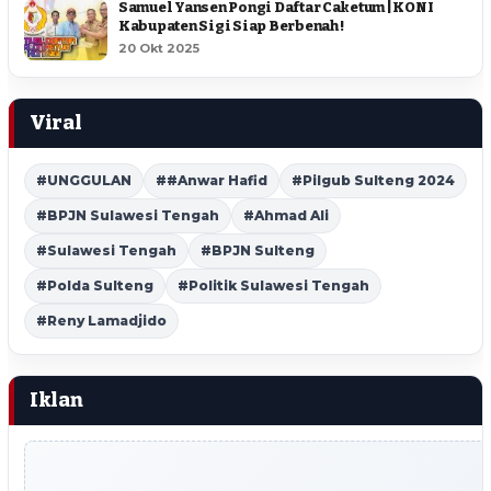
Samuel Yansen Pongi Daftar Caketum | KONI
Kabupaten Sigi Siap Berbenah !
20 Okt 2025
Viral
#UNGGULAN
##Anwar Hafid
#Pilgub Sulteng 2024
#BPJN Sulawesi Tengah
#Ahmad Ali
#Sulawesi Tengah
#BPJN Sulteng
#Polda Sulteng
#Politik Sulawesi Tengah
#Reny Lamadjido
Iklan