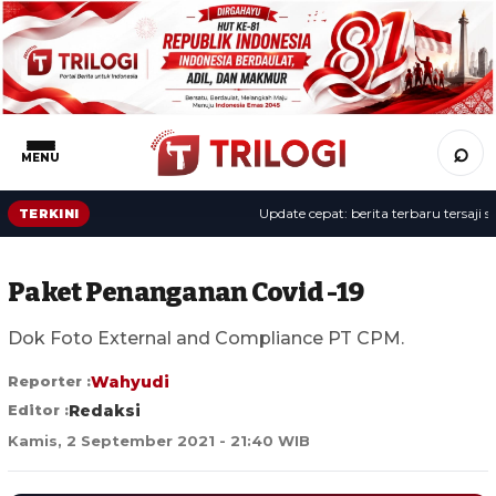
⌕
MENU
Update cepat: berita terbaru tersaji sepa
TERKINI
Paket Penanganan Covid -19
Dok Foto External and Compliance PT CPM.
Reporter :
Wahyudi
Editor :
Redaksi
Kamis, 2 September 2021 - 21:40 WIB