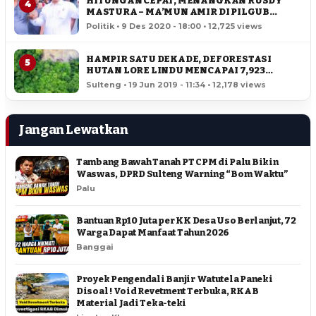
HITUNGAN CEPAT, MENANGKAN RUSDY
4
MASTURA – MA’MUN AMIR DI PILGUB
SULTENG
Politik • 9 Des 2020 - 18:00 • 12,725 views
HAMPIR SATU DEKADE, DEFORESTASI
5
HUTAN LORE LINDU MENCAPAI 7,923
HEKTAR
Sulteng • 19 Jun 2019 - 11:34 • 12,178 views
Jangan Lewatkan
Tambang Bawah Tanah PT CPM di Palu Bikin
Waswas, DPRD Sulteng Warning “Bom Waktu”
Palu
Bantuan Rp10 Juta per KK Desa Uso Berlanjut, 72
Warga Dapat Manfaat Tahun 2026
Banggai
Proyek Pengendali Banjir Watutela Paneki
Disoal ! Void Revetment Terbuka, RKAB
Material Jadi Teka-teki