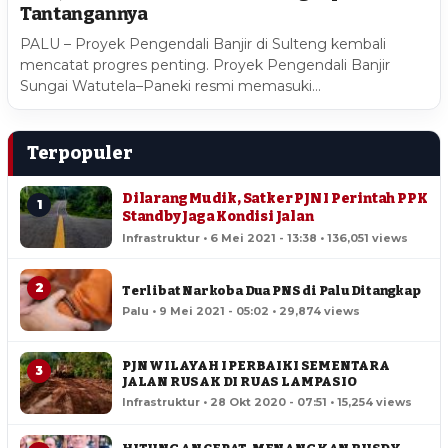
Tantangannya
PALU – Proyek Pengendali Banjir di Sulteng kembali
mencatat progres penting. Proyek Pengendali Banjir
Sungai Watutela–Paneki resmi memasuki…
Terpopuler
Dilarang Mudik, Satker PJN I Perintah PPK
1
Standby Jaga Kondisi Jalan
Infrastruktur • 6 Mei 2021 - 13:38 • 136,051 views
2
Terlibat Narkoba Dua PNS di Palu Ditangkap
Palu • 9 Mei 2021 - 05:02 • 29,874 views
PJN WILAYAH I PERBAIKI SEMENTARA
3
JALAN RUSAK DI RUAS LAMPASIO
Infrastruktur • 28 Okt 2020 - 07:51 • 15,254 views