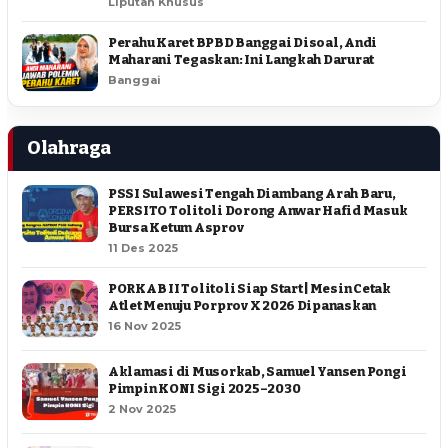
Liputan Khusus
Perahu Karet BPBD Banggai Disoal, Andi
Maharani Tegaskan: Ini Langkah Darurat
Banggai
Olahraga
PSSI Sulawesi Tengah Diambang Arah Baru,
PERSITO Tolitoli Dorong Anwar Hafid Masuk
Bursa Ketum Asprov
11 Des 2025
PORKAB II Tolitoli Siap Start | Mesin Cetak
Atlet Menuju Porprov X 2026 Dipanaskan
16 Nov 2025
Aklamasi di Musorkab, Samuel Yansen Pongi
Pimpin KONI Sigi 2025–2030
2 Nov 2025