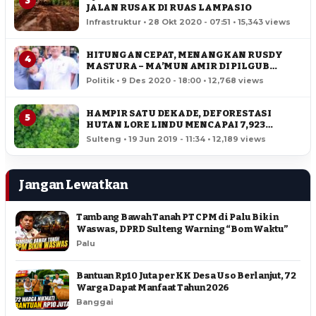
3
JALAN RUSAK DI RUAS LAMPASIO
Infrastruktur • 28 Okt 2020 - 07:51 • 15,343 views
HITUNGAN CEPAT, MENANGKAN RUSDY
4
MASTURA – MA’MUN AMIR DI PILGUB
SULTENG
Politik • 9 Des 2020 - 18:00 • 12,768 views
HAMPIR SATU DEKADE, DEFORESTASI
5
HUTAN LORE LINDU MENCAPAI 7,923
HEKTAR
Sulteng • 19 Jun 2019 - 11:34 • 12,189 views
Jangan Lewatkan
Tambang Bawah Tanah PT CPM di Palu Bikin
Waswas, DPRD Sulteng Warning “Bom Waktu”
Palu
Bantuan Rp10 Juta per KK Desa Uso Berlanjut, 72
Warga Dapat Manfaat Tahun 2026
Banggai