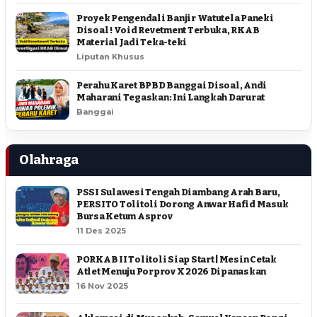
Proyek Pengendali Banjir Watutela Paneki
Disoal ! Void Revetment Terbuka, RKAB
Material Jadi Teka-teki
Liputan Khusus
Perahu Karet BPBD Banggai Disoal, Andi
Maharani Tegaskan: Ini Langkah Darurat
Banggai
Olahraga
PSSI Sulawesi Tengah Diambang Arah Baru,
PERSITO Tolitoli Dorong Anwar Hafid Masuk
Bursa Ketum Asprov
11 Des 2025
PORKAB II Tolitoli Siap Start | Mesin Cetak
Atlet Menuju Porprov X 2026 Dipanaskan
16 Nov 2025