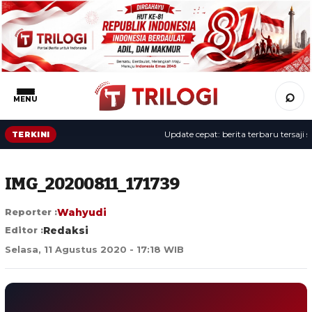
⌕
MENU
Update cepat: berita terbaru tersaji sepa
TERKINI
IMG_20200811_171739
Reporter :
Wahyudi
Editor :
Redaksi
Selasa, 11 Agustus 2020 - 17:18 WIB