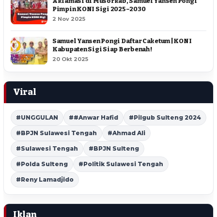
Aklamasi di Musorkab, Samuel Yansen Pongi
Pimpin KONI Sigi 2025–2030
2 Nov 2025
Samuel Yansen Pongi Daftar Caketum | KONI
Kabupaten Sigi Siap Berbenah !
20 Okt 2025
Viral
#UNGGULAN
##Anwar Hafid
#Pilgub Sulteng 2024
#BPJN Sulawesi Tengah
#Ahmad Ali
#Sulawesi Tengah
#BPJN Sulteng
#Polda Sulteng
#Politik Sulawesi Tengah
#Reny Lamadjido
Iklan