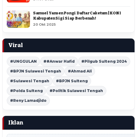
Samuel Yansen Pongi Daftar Caketum | KONI
Kabupaten Sigi Siap Berbenah !
20 Okt 2025
Viral
#UNGGULAN
##Anwar Hafid
#Pilgub Sulteng 2024
#BPJN Sulawesi Tengah
#Ahmad Ali
#Sulawesi Tengah
#BPJN Sulteng
#Polda Sulteng
#Politik Sulawesi Tengah
#Reny Lamadjido
Iklan