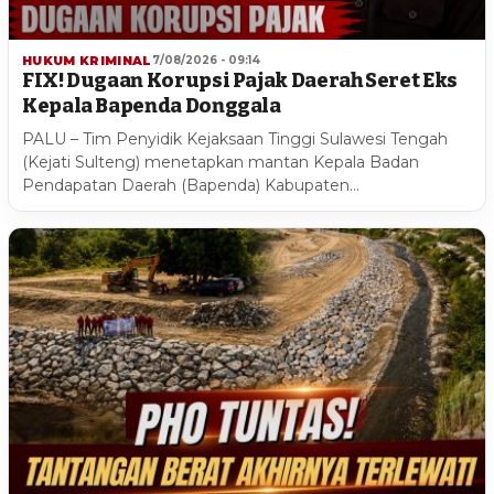
HUKUM KRIMINAL
7/08/2026 - 09:14
FIX! Dugaan Korupsi Pajak Daerah Seret Eks
Kepala Bapenda Donggala
PALU – Tim Penyidik Kejaksaan Tinggi Sulawesi Tengah
(Kejati Sulteng) menetapkan mantan Kepala Badan
Pendapatan Daerah (Bapenda) Kabupaten…