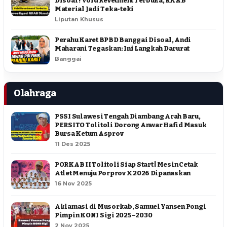
Disoal ! Void Revetment Terbuka, RKAB
Material Jadi Teka-teki
Liputan Khusus
Perahu Karet BPBD Banggai Disoal, Andi
Maharani Tegaskan: Ini Langkah Darurat
Banggai
Olahraga
PSSI Sulawesi Tengah Diambang Arah Baru,
PERSITO Tolitoli Dorong Anwar Hafid Masuk
Bursa Ketum Asprov
11 Des 2025
PORKAB II Tolitoli Siap Start | Mesin Cetak
Atlet Menuju Porprov X 2026 Dipanaskan
16 Nov 2025
Aklamasi di Musorkab, Samuel Yansen Pongi
Pimpin KONI Sigi 2025–2030
2 Nov 2025