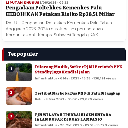
LIPUTAN KHUSUS
5/08/2026 - 09:22
Pengadaan Poltekkes Kemenkes Palu
HEBOH! KAK Petakan Risiko Rp28,51 Miliar
PALU – Pengadaan Poltekkes Kemenkes Palu Tahun
Anggaran 2023–2024 masuk dalam pemantauan
Komunitas Anti Korupsi Sulawesi Tengah (KAK…
Terpopuler
Dilarang Mudik, Satker PJN I Perintah PPK
1
Standby Jaga Kondisi Jalan
Infrastruktur • 6 Mei 2021 - 13:38 • 136,191 views
2
Terlibat Narkoba Dua PNS di Palu Ditangkap
Palu • 9 Mei 2021 - 05:02 • 29,879 views
PJN WILAYAH I PERBAIKI SEMENTARA
3
JALAN RUSAK DI RUAS LAMPASIO
Infrastruktur • 28 Okt 2020 - 07:51 • 15,320 views