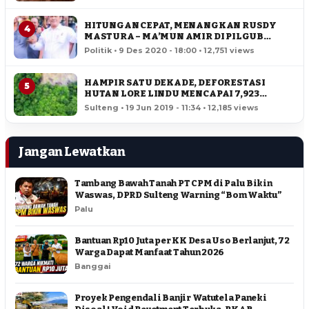
HITUNGAN CEPAT, MENANGKAN RUSDY
4
MASTURA – MA’MUN AMIR DI PILGUB
SULTENG
Politik • 9 Des 2020 - 18:00 • 12,751 views
HAMPIR SATU DEKADE, DEFORESTASI
5
HUTAN LORE LINDU MENCAPAI 7,923
HEKTAR
Sulteng • 19 Jun 2019 - 11:34 • 12,185 views
Jangan Lewatkan
Tambang Bawah Tanah PT CPM di Palu Bikin
Waswas, DPRD Sulteng Warning “Bom Waktu”
Palu
Bantuan Rp10 Juta per KK Desa Uso Berlanjut, 72
Warga Dapat Manfaat Tahun 2026
Banggai
Proyek Pengendali Banjir Watutela Paneki