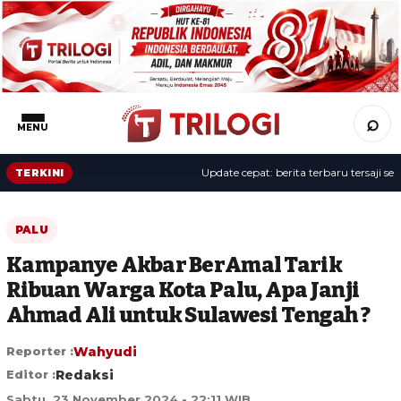
⌕
MENU
Update cepat: berita terbaru tersaji sepan
TERKINI
PALU
Kampanye Akbar BerAmal Tarik
Ribuan Warga Kota Palu, Apa Janji
Ahmad Ali untuk Sulawesi Tengah ?
Reporter :
Wahyudi
Editor :
Redaksi
Sabtu, 23 November 2024 - 22:11 WIB