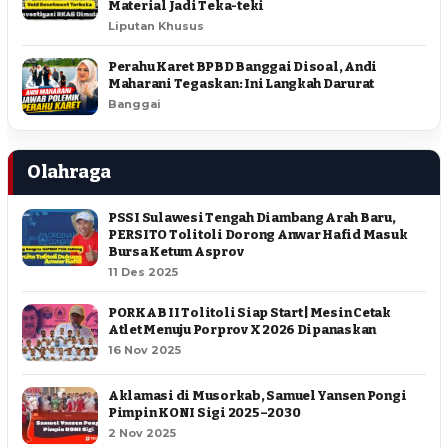
Material Jadi Teka-teki
Liputan Khusus
Perahu Karet BPBD Banggai Disoal, Andi
Maharani Tegaskan: Ini Langkah Darurat
Banggai
Olahraga
PSSI Sulawesi Tengah Diambang Arah Baru,
PERSITO Tolitoli Dorong Anwar Hafid Masuk
Bursa Ketum Asprov
11 Des 2025
PORKAB II Tolitoli Siap Start | Mesin Cetak
Atlet Menuju Porprov X 2026 Dipanaskan
16 Nov 2025
Aklamasi di Musorkab, Samuel Yansen Pongi
Pimpin KONI Sigi 2025–2030
2 Nov 2025