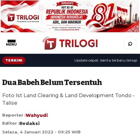
⌕
MENU
Update cepat: berita terbaru tersaji sep
TERKINI
Dua Babeh Belum Tersentuh
Foto Ist Land Clearing & Land Development Tondo -
Talise
Reporter :
Wahyudi
Editor :
Redaksi
Selasa, 4 Januari 2022 - 09:25 WIB