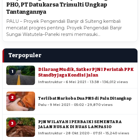
PHO, PT Datukarsa Trimulti Ungkap
Tantangannya
PALU – Proyek Pengendali Banjir di Sulteng kembali
mencatat progres penting. Proyek Pengendali Banjir
Sungai Watutela–Paneki resmi memasuki…
Terpopuler
Dilarang Mudik, Satker PJN I Perintah PPK
1
Standby Jaga Kondisi Jalan
Infrastruktur • 6 Mei 2021 - 13:38 • 136,012 views
2
Terlibat Narkoba Dua PNS di Palu Ditangkap
Palu • 9 Mei 2021 - 05:02 • 29,870 views
PJN WILAYAH I PERBAIKI SEMENTARA
3
JALAN RUSAK DI RUAS LAMPASIO
Infrastruktur • 28 Okt 2020 - 07:51 • 15,240 views