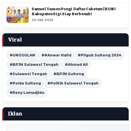
Samuel Yansen Pongi Daftar Caketum | KONI
Kabupaten Sigi Siap Berbenah !
20 Okt 2025
Viral
#UNGGULAN
##Anwar Hafid
#Pilgub Sulteng 2024
#BPJN Sulawesi Tengah
#Ahmad Ali
#Sulawesi Tengah
#BPJN Sulteng
#Polda Sulteng
#Politik Sulawesi Tengah
#Reny Lamadjido
Iklan