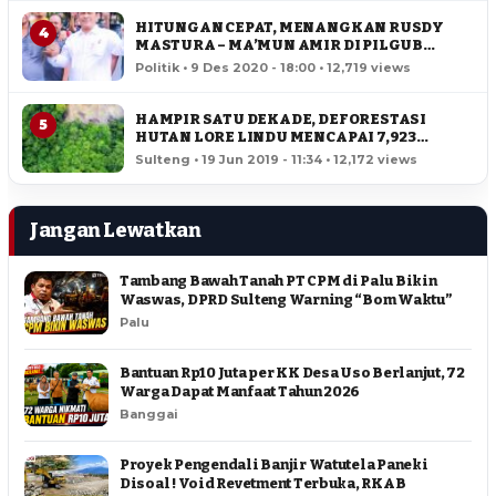
HITUNGAN CEPAT, MENANGKAN RUSDY
4
MASTURA – MA’MUN AMIR DI PILGUB
SULTENG
Politik • 9 Des 2020 - 18:00 • 12,719 views
HAMPIR SATU DEKADE, DEFORESTASI
5
HUTAN LORE LINDU MENCAPAI 7,923
HEKTAR
Sulteng • 19 Jun 2019 - 11:34 • 12,172 views
Jangan Lewatkan
Tambang Bawah Tanah PT CPM di Palu Bikin
Waswas, DPRD Sulteng Warning “Bom Waktu”
Palu
Bantuan Rp10 Juta per KK Desa Uso Berlanjut, 72
Warga Dapat Manfaat Tahun 2026
Banggai
Proyek Pengendali Banjir Watutela Paneki
Disoal ! Void Revetment Terbuka, RKAB