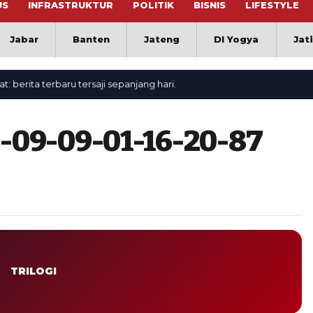
US
INFRASTRUKTUR
POLITIK
BISNIS
LIFESTYLE
Jabar
Banten
Jateng
DI Yogya
Jat
ita terbaru tersaji sepanjang hari.
-09-09-01-16-20-87
TRILOGI