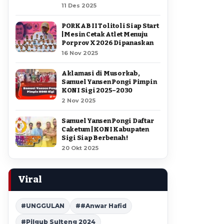
11 Des 2025
PORKAB II Tolitoli Siap Start
| Mesin Cetak Atlet Menuju
Porprov X 2026 Dipanaskan
16 Nov 2025
Aklamasi di Musorkab,
Samuel Yansen Pongi Pimpin
KONI Sigi 2025–2030
2 Nov 2025
Samuel Yansen Pongi Daftar
Caketum | KONI Kabupaten
Sigi Siap Berbenah !
20 Okt 2025
Viral
#UNGGULAN
##Anwar Hafid
#Pilgub Sulteng 2024