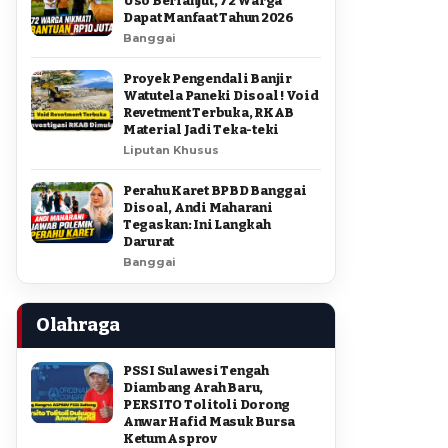
Uso Berlanjut, 72 Warga
Dapat Manfaat Tahun 2026
Banggai
Proyek Pengendali Banjir
Watutela Paneki Disoal ! Void
Revetment Terbuka, RKAB
Material Jadi Teka-teki
Liputan Khusus
Perahu Karet BPBD Banggai
Disoal, Andi Maharani
Tegaskan: Ini Langkah
Darurat
Banggai
Olahraga
PSSI Sulawesi Tengah
Diambang Arah Baru,
PERSITO Tolitoli Dorong
Anwar Hafid Masuk Bursa
Ketum Asprov