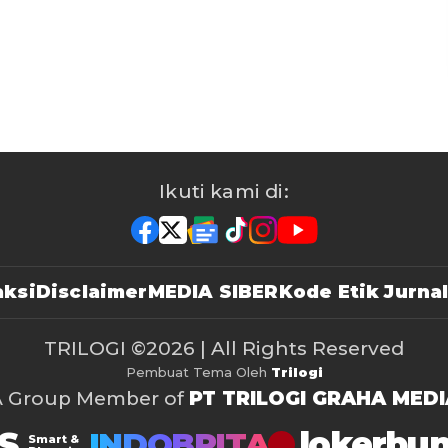
Ikuti kami di:
ksi
Disclaimer
MEDIA SIBER
Kode Etik Jurnal
TRILOGI
©2026 | All Rights Reserved
Pembuat Tema Oleh
Trilogi
A Group Member of
PT TRILOGI GRAHA MEDI
S
lokerbu
INDOBRITA
Smart &