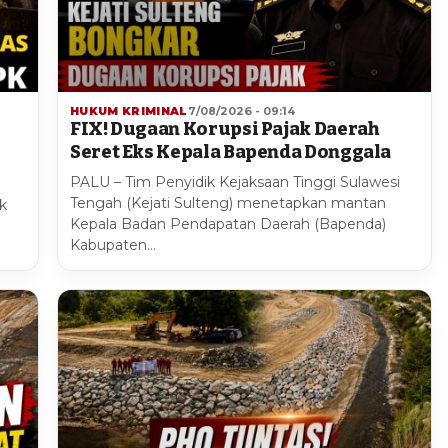
HUKUM KRIMINAL
7/08/2026 - 09:14
FIX! Dugaan Korupsi Pajak Daerah
Seret Eks Kepala Bapenda Donggala
PALU – Tim Penyidik Kejaksaan Tinggi Sulawesi
Tengah (Kejati Sulteng) menetapkan mantan
k
Kepala Badan Pendapatan Daerah (Bapenda)
Kabupaten…