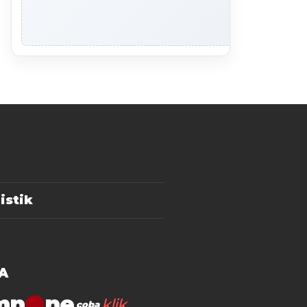
istik
A
mn
klik
coba