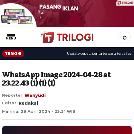
⌕
MENU
Update cepat: berita terbaru tersaji sepanj
TERKINI
WhatsApp Image 2024-04-28 at
23.22.43 (1) (1) (1)
Reporter :
Wahyudi
Editor :
Redaksi
Minggu, 28 April 2024 - 23:31 WIB