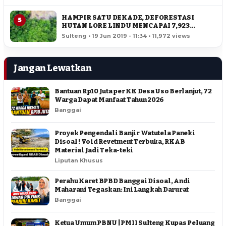
HAMPIR SATU DEKADE, DEFORESTASI
5
HUTAN LORE LINDU MENCAPAI 7,923
HEKTAR
Sulteng • 19 Jun 2019 - 11:34 • 11,972 views
Jangan Lewatkan
Bantuan Rp10 Juta per KK Desa Uso Berlanjut, 72
Warga Dapat Manfaat Tahun 2026
Banggai
Proyek Pengendali Banjir Watutela Paneki
Disoal ! Void Revetment Terbuka, RKAB
Material Jadi Teka-teki
Liputan Khusus
Perahu Karet BPBD Banggai Disoal, Andi
Maharani Tegaskan: Ini Langkah Darurat
Banggai
Ketua Umum PBNU | PMII Sulteng Kupas Peluang