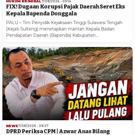
HUKUM KRIMINAL
7/08/2026 - 09:14
FIX! Dugaan Korupsi Pajak Daerah Seret Eks
Kepala Bapenda Donggala
PALU – Tim Penyidik Kejaksaan Tinggi Sulawesi Tengah
(Kejati Sulteng) menetapkan mantan Kepala Badan
Pendapatan Daerah (Bapenda) Kabupaten…
NEWS
7/08/2026 - 08:27
DPRD Periksa CPM | Azwar Anas Bilang