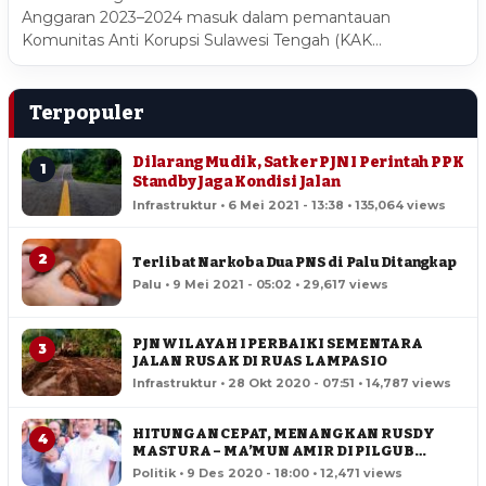
Anggaran 2023–2024 masuk dalam pemantauan
Komunitas Anti Korupsi Sulawesi Tengah (KAK…
Terpopuler
Dilarang Mudik, Satker PJN I Perintah PPK
1
Standby Jaga Kondisi Jalan
Infrastruktur • 6 Mei 2021 - 13:38 • 135,064 views
2
Terlibat Narkoba Dua PNS di Palu Ditangkap
Palu • 9 Mei 2021 - 05:02 • 29,617 views
PJN WILAYAH I PERBAIKI SEMENTARA
3
JALAN RUSAK DI RUAS LAMPASIO
Infrastruktur • 28 Okt 2020 - 07:51 • 14,787 views
HITUNGAN CEPAT, MENANGKAN RUSDY
4
MASTURA – MA’MUN AMIR DI PILGUB
SULTENG
Politik • 9 Des 2020 - 18:00 • 12,471 views