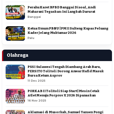
Perahu Karet BPBD Banggai Disoal, Andi
Maharani Tegaskan: Ini Langkah Darurat
Banggai
Ketua Umum PBNU | PMII Sulteng Kupas Peluang
Kader Jelang Muktamar 2026
Palu
Olahraga
PSSI Sulawesi Tengah Diambang Arah Baru,
PERSITO Tolitoli Dorong Anwar Hafid Masuk
Bursa Ketum Asprov
11 Des 2025
PORKAB II Tolitoli Siap Start | Mesin Cetak
Atlet Menuju Porprov X 2026 Dipanaskan
16 Nov 2025
Aklamasi di Musorkab, Samuel Yansen Pongi