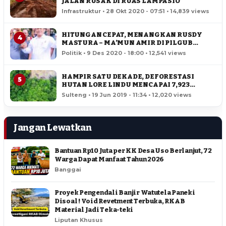
JALAN RUSAK DI RUAS LAMPASIO
Infrastruktur • 28 Okt 2020 - 07:51 • 14,839 views
HITUNGAN CEPAT, MENANGKAN RUSDY
4
MASTURA – MA’MUN AMIR DI PILGUB
SULTENG
Politik • 9 Des 2020 - 18:00 • 12,541 views
HAMPIR SATU DEKADE, DEFORESTASI
5
HUTAN LORE LINDU MENCAPAI 7,923
HEKTAR
Sulteng • 19 Jun 2019 - 11:34 • 12,020 views
Jangan Lewatkan
Bantuan Rp10 Juta per KK Desa Uso Berlanjut, 72
Warga Dapat Manfaat Tahun 2026
Banggai
Proyek Pengendali Banjir Watutela Paneki
Disoal ! Void Revetment Terbuka, RKAB
Material Jadi Teka-teki
Liputan Khusus