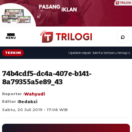
⌕
MENU
Update cepat: berita terbaru tersaji sepa
TERKINI
74b4cdf5-dc4a-407e-b141-
8a79355a5e89_43
Reporter :
Wahyudi
Editor :
Redaksi
Sabtu, 20 Juli 2019 - 17:06 WIB