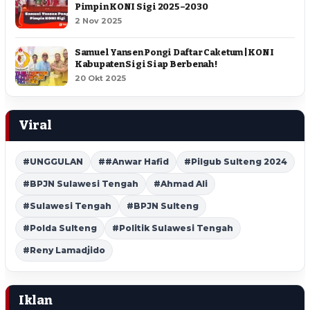
Pimpin KONI Sigi 2025–2030
2 Nov 2025
Samuel Yansen Pongi Daftar Caketum | KONI
Kabupaten Sigi Siap Berbenah !
20 Okt 2025
Viral
#UNGGULAN
##Anwar Hafid
#Pilgub Sulteng 2024
#BPJN Sulawesi Tengah
#Ahmad Ali
#Sulawesi Tengah
#BPJN Sulteng
#Polda Sulteng
#Politik Sulawesi Tengah
#Reny Lamadjido
Iklan