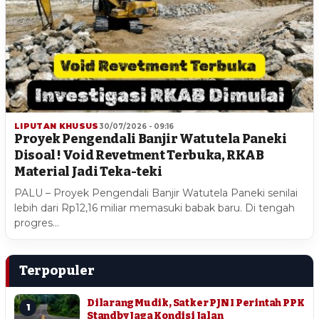
LIPUTAN KHUSUS
30/07/2026 - 09:16
Proyek Pengendali Banjir Watutela Paneki
Disoal ! Void Revetment Terbuka, RKAB
Material Jadi Teka-teki
PALU – Proyek Pengendali Banjir Watutela Paneki senilai
lebih dari Rp12,16 miliar memasuki babak baru. Di tengah
progres…
Terpopuler
Dilarang Mudik, Satker PJN I Perintah PPK
1
Standby Jaga Kondisi Jalan