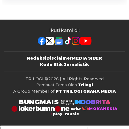
Ikuti kami di:
Redaksi
Disclaimer
MEDIA SIBER
Kode Etik Jurnalistik
TRILOGI
©2026 | All Rights Reserved
Pembuat Tema Oleh
Trilogi
A Group Member of
PT TRILOGI GRAHA MEDIA
BUNGMAIS
INDOBRITA
Smart &
Blogging
lokerbumn
klik
coba
MOKANESIA
play
music