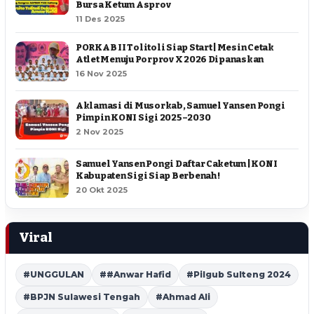
Bursa Ketum Asprov
11 Des 2025
PORKAB II Tolitoli Siap Start | Mesin Cetak
Atlet Menuju Porprov X 2026 Dipanaskan
16 Nov 2025
Aklamasi di Musorkab, Samuel Yansen Pongi
Pimpin KONI Sigi 2025–2030
2 Nov 2025
Samuel Yansen Pongi Daftar Caketum | KONI
Kabupaten Sigi Siap Berbenah !
20 Okt 2025
Viral
#UNGGULAN
##Anwar Hafid
#Pilgub Sulteng 2024
#BPJN Sulawesi Tengah
#Ahmad Ali