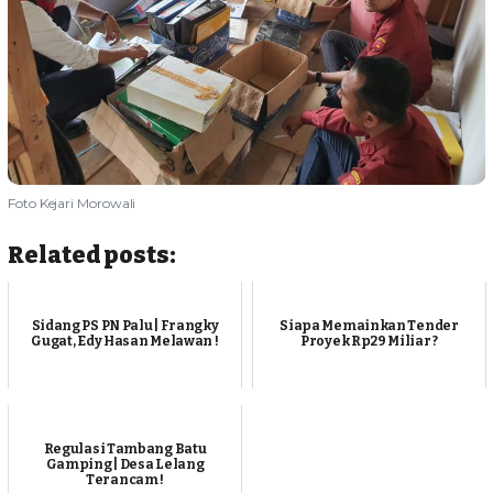
Foto Kejari Morowali
Related posts:
Sidang PS PN Palu | Frangky
Siapa Memainkan Tender
Gugat, Edy Hasan Melawan !
Proyek Rp29 Miliar ?
Regulasi Tambang Batu
Gamping | Desa Lelang
Terancam !