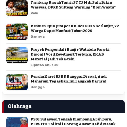
Tambang Bawah Tanah PT CPM di Palu Bikin
Waswas, DPRD Sulteng Warning “Bom Waktu”
Palu
Bantuan Rp10 Juta per KK Desa Uso Berlanjut, 72
Warga Dapat Manfaat Tahun 2026
Banggai
Proyek Pengendali Banjir Watutela Paneki
Disoal ! Void Revetment Terbuka, RKAB
Material Jadi Teka-teki
Liputan Khusus
Perahu Karet BPBD Banggai Disoal, Andi
Maharani Tegaskan: Ini Langkah Darurat
Banggai
Olahraga
PSSI Sulawesi Tengah Diambang Arah Baru,
PERSITO Tolitoli Dorong Anwar Hafid Masuk