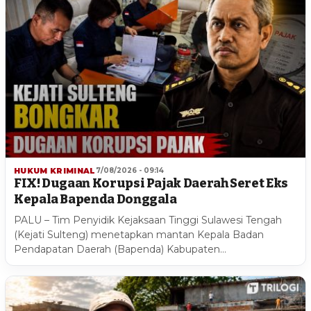
HUKUM KRIMINAL
7/08/2026 - 09:14
FIX! Dugaan Korupsi Pajak Daerah Seret Eks
Kepala Bapenda Donggala
PALU – Tim Penyidik Kejaksaan Tinggi Sulawesi Tengah
(Kejati Sulteng) menetapkan mantan Kepala Badan
Pendapatan Daerah (Bapenda) Kabupaten…