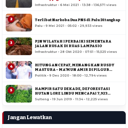
Infrastruktur • 6 Mei 2021 - 13:38 • 136,571 views
2
Terlibat Narkoba Dua PNS di Palu Ditangkap
Palu • 9 Mei 2021 - 05:02 • 29,933 views
PJN WILAYAH I PERBAIKI SEMENTARA
3
JALAN RUSAK DI RUAS LAMPASIO
Infrastruktur • 28 Okt 2020 - 07:51 • 15,525 views
HITUNGAN CEPAT, MENANGKAN RUSDY
4
MASTURA – MA’MUN AMIR DI PILGUB
SULTENG
Politik • 9 Des 2020 - 18:00 • 12,794 views
HAMPIR SATU DEKADE, DEFORESTASI
5
HUTAN LORE LINDU MENCAPAI 7,923
HEKTAR
Sulteng • 19 Jun 2019 - 11:34 • 12,225 views
Jangan Lewatkan