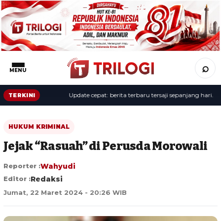
⌕
MENU
Update cepat: berita terbaru tersaji sepanjang hari.
TERKINI
HUKUM KRIMINAL
Jejak “Rasuah” di Perusda Morowali
Reporter :
Wahyudi
Editor :
Redaksi
Jumat, 22 Maret 2024 - 20:26 WIB