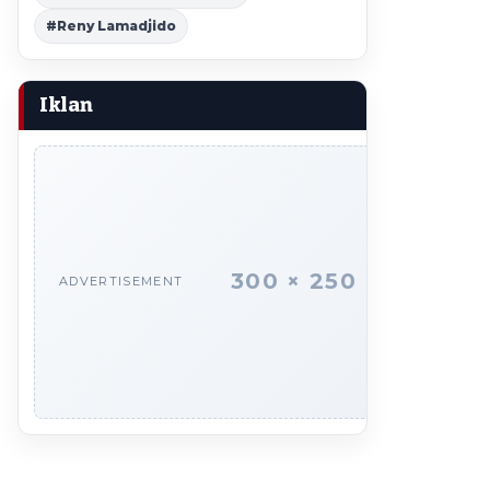
#Reny Lamadjido
Iklan
300 × 250
ADVERTISEMENT