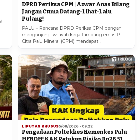
DPRD Periksa CPM | Azwar Anas Bilang
Jangan Cuma Datang-Lihat-Lalu
Pulang!
i
PALU – Rencana DPRD Periksa CPM dengan
mengunjungi wilayah kerja tambang emas PT
Citra Palu Mineral (CPM) mendapat…
LIPUTAN KHUSUS
5/08/2026 - 09:22
g
Pengadaan Poltekkes Kemenkes Palu
HEBOH! KAK Petakan Risiko Rp28,51