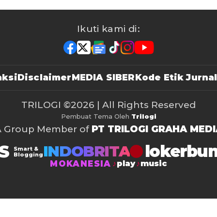
Ikuti kami di:
ksi
Disclaimer
MEDIA SIBER
Kode Etik Jurnal
TRILOGI
©2026 | All Rights Reserved
Pembuat Tema Oleh
Trilogi
A Group Member of
PT TRILOGI GRAHA MEDI
S
lokerbu
INDOBRITA
Smart &
Blogging
MOKANESIA
play
music