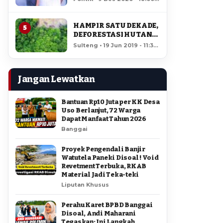
AMIR DI PILGUB
12,573 views
SULTENG
HAMPIR SATU DEKADE,
5
DEFORESTASI HUTAN
LORE LINDU MENCAPAI
Sulteng • 19 Jun 2019 - 11:34
7,923 HEKTAR
• 12,050 views
Jangan Lewatkan
Bantuan Rp10 Juta per KK Desa
Uso Berlanjut, 72 Warga
Dapat Manfaat Tahun 2026
Banggai
Proyek Pengendali Banjir
Watutela Paneki Disoal ! Void
Revetment Terbuka, RKAB
Material Jadi Teka-teki
Liputan Khusus
Perahu Karet BPBD Banggai
Disoal, Andi Maharani
Tegaskan: Ini Langkah