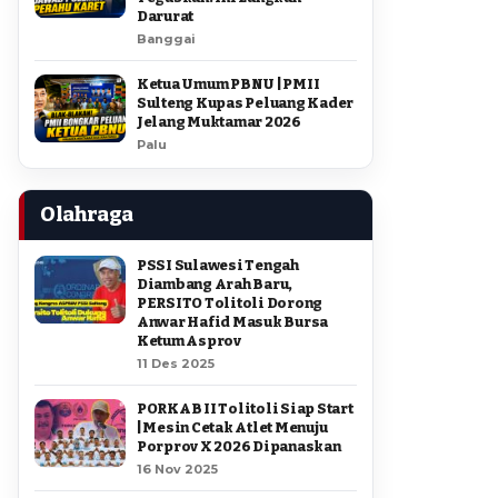
Darurat
Banggai
Ketua Umum PBNU | PMII
Sulteng Kupas Peluang Kader
Jelang Muktamar 2026
Palu
Olahraga
PSSI Sulawesi Tengah
Diambang Arah Baru,
PERSITO Tolitoli Dorong
Anwar Hafid Masuk Bursa
Ketum Asprov
11 Des 2025
PORKAB II Tolitoli Siap Start
| Mesin Cetak Atlet Menuju
Porprov X 2026 Dipanaskan
16 Nov 2025