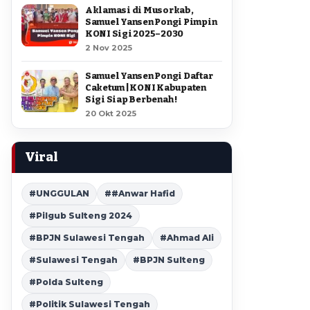
Aklamasi di Musorkab,
Samuel Yansen Pongi Pimpin
KONI Sigi 2025–2030
2 Nov 2025
Samuel Yansen Pongi Daftar
Caketum | KONI Kabupaten
Sigi Siap Berbenah !
20 Okt 2025
Viral
#UNGGULAN
##Anwar Hafid
#Pilgub Sulteng 2024
#BPJN Sulawesi Tengah
#Ahmad Ali
#Sulawesi Tengah
#BPJN Sulteng
#Polda Sulteng
#Politik Sulawesi Tengah