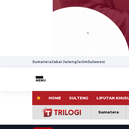
Sumatera
Jabar
Jateng
Jatim
Sulawesi
MENU
HOME
SULTENG
LIPUTAN KHUS
Sumatera