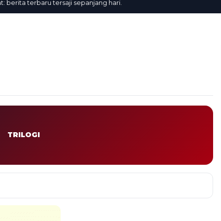
ita terbaru tersaji sepanjang hari.
TRILOGI