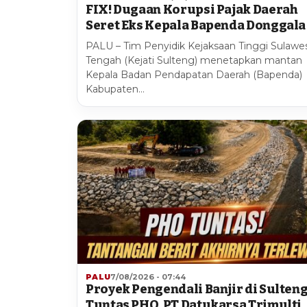
FIX! Dugaan Korupsi Pajak Daerah
Seret Eks Kepala Bapenda Donggala
PALU – Tim Penyidik Kejaksaan Tinggi Sulawes
Tengah (Kejati Sulteng) menetapkan mantan
Kepala Badan Pendapatan Daerah (Bapenda)
Kabupaten…
PALU
7/08/2026 - 07:44
Proyek Pengendali Banjir di Sulten
Tuntas PHO, PT Datukarsa Trimulti