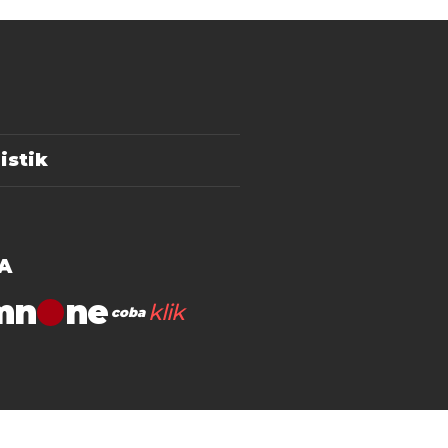
istik
A
mn
klik
coba