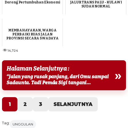
Dorong Pertumbuhan Ekonomi
JALUR TRANS PALU - KULAWI
SUDAH NORMAL
MEMBAHAYAKAN, WARGA
PERBAIKI RUAS JALAN
PROVINSI SECARA SWADAYA
14,724
Halaman Selanjutnya :
»
“Jalan yang rusak panjang, dari Omu sampai
Sadaunta. Tadi Pemda Sigi tangani...
1
2
3
SELANJUTNYA
Tag:
UNGGULAN