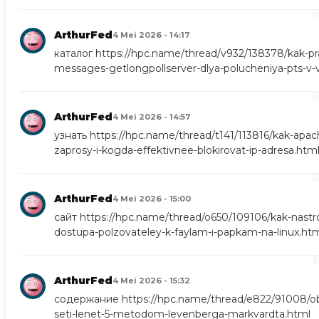
ArthurFed
4 Mei 2026 - 14:17
каталог
https://hpc.name/thread/v932/138378/kak-pr
messages-getlongpollserver-dlya-polucheniya-pts-v-v
ArthurFed
4 Mei 2026 - 14:57
узнать
https://hpc.name/thread/t141/113816/kak-apac
zaprosy-i-kogda-effektivnee-blokirovat-ip-adresa.htm
ArthurFed
4 Mei 2026 - 15:00
сайт
https://hpc.name/thread/o650/109106/kak-nastroi
dostupa-polzovateley-k-faylam-i-papkam-na-linux.ht
ArthurFed
4 Mei 2026 - 15:32
содержание
https://hpc.name/thread/e822/91008/o
seti-lenet-5-metodom-levenberga-markvardta.html