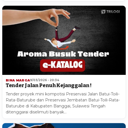
BINA MARGA
9/03/2026 - 20:34
Tender Jalan Penuh Kejanggalan !
Tender proyek mini kompotisi Preservasi Jalan Batui-Toili-
Rata-Baturube dan Preservasi Jembatan Batui-Toili-Rata-
Baturube di Kabupaten Banggai, Sulawesi Tengah
ditenggarai diselimuti banyak…