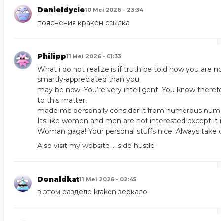
Danieldycle
10 Mei 2026 - 23:34
пояснения
кракен ссылка
Philipp
11 Mei 2026 - 01:33
What i do not realize is if truth be told how you are 
smartly-appreciated than you
may be now. You’re very intelligent. You know therefo
to this matter,
made me personally consider it from numerous nume
Its like women and men are not interested except it i
Woman gaga! Your personal stuffs nice. Always take ca
Also visit my website …
side hustle
Donaldkat
11 Mei 2026 - 02:45
в этом разделе
kraken зеркало