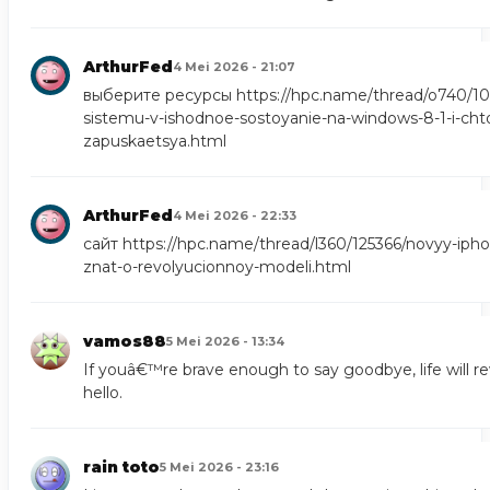
ArthurFed
4 Mei 2026 - 21:07
выберите ресурсы
https://hpc.name/thread/o740/1
sistemu-v-ishodnoe-sostoyanie-na-windows-8-1-i-chto
zapuskaetsya.html
ArthurFed
4 Mei 2026 - 22:33
сайт
https://hpc.name/thread/l360/125366/novyy-iph
znat-o-revolyucionnoy-modeli.html
vamos88
5 Mei 2026 - 13:34
If youâ€™re brave enough to say goodbye, life will r
hello.
rain toto
5 Mei 2026 - 23:16