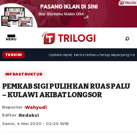
⌕
MENU
Update cepat: berita terbaru tersaji sepanjang hari.
TERKINI
INFRASTRUKTUR
PEMKAB SIGI PULIHKAN RUAS PALU
– KULAWI AKIBAT LONGSOR
Reporter :
Wahyudi
Editor :
Redaksi
Senin, 4 Mei 2020 - 02:20 WIB