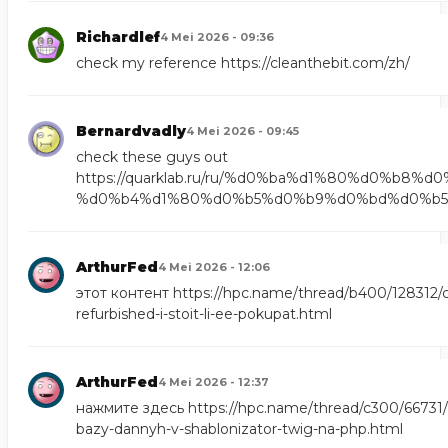
Richardlef
4 Mei 2026 - 09:36
check my reference
https://cleanthebit.com/zh/
Bernardvadly
4 Mei 2026 - 09:45
check these guys out
https://quarklab.ru/ru/%d0%ba%d1%80%d0%b8%
%d0%b4%d1%80%d0%b5%d0%b9%d0%bd%d0%b5
ArthurFed
4 Mei 2026 - 12:06
этот контент
https://hpc.name/thread/b400/128312/c
refurbished-i-stoit-li-ee-pokupat.html
ArthurFed
4 Mei 2026 - 12:37
нажмите здесь
https://hpc.name/thread/c300/66731/
bazy-dannyh-v-shablonizator-twig-na-php.html