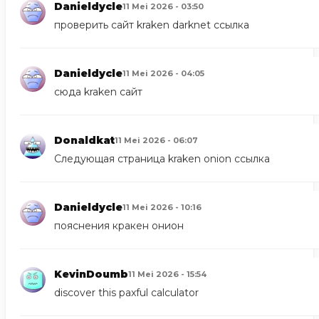
Danieldycle
11 Mei 2026 - 03:50
проверить сайт
kraken darknet ссылка
Danieldycle
11 Mei 2026 - 04:05
сюда
kraken сайт
Donaldkat
11 Mei 2026 - 06:07
Следующая страница
kraken onion ссылка
Danieldycle
11 Mei 2026 - 10:16
пояснения
кракен онион
KevinDoumb
11 Mei 2026 - 15:54
discover this
paxful calculator