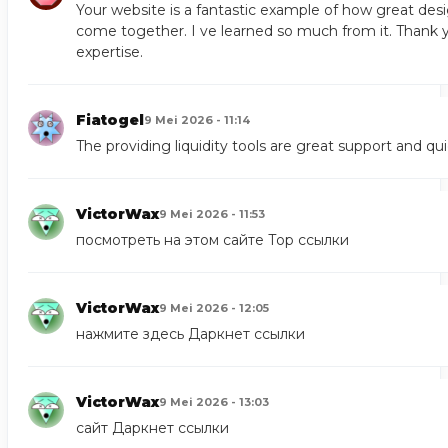
Your website is a fantastic example of how great des
come together. I ve learned so much from it. Thank y
expertise.
Fiatogel
9 Mei 2026 - 11:14
The providing liquidity tools are great support and qui
VictorWax
9 Mei 2026 - 11:53
посмотреть на этом сайте
Тор ссылки
VictorWax
9 Mei 2026 - 12:05
нажмите здесь
Даркнет ссылки
VictorWax
9 Mei 2026 - 13:03
сайт
Даркнет ссылки