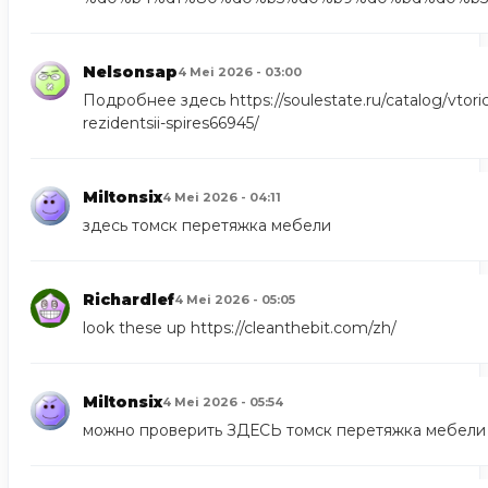
Nelsonsap
4 Mei 2026 - 03:00
Подробнее здесь
https://soulestate.ru/catalog/vtori
rezidentsii-spires66945/
Miltonsix
4 Mei 2026 - 04:11
здесь
томск перетяжка мебели
Richardlef
4 Mei 2026 - 05:05
look these up
https://cleanthebit.com/zh/
Miltonsix
4 Mei 2026 - 05:54
можно проверить ЗДЕСЬ
томск перетяжка мебели