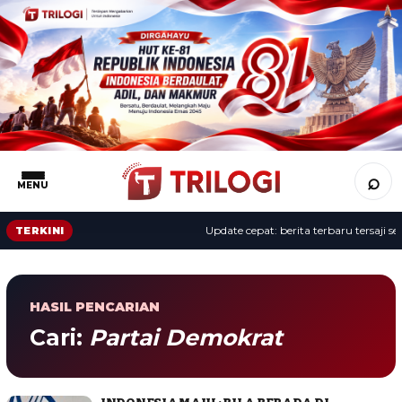
⌕
MENU
Update cepat: berita terbaru tersaji sep
TERKINI
HASIL PENCARIAN
Cari:
Partai Demokrat