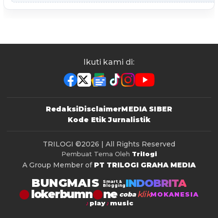
Ikuti kami di:
Redaksi
Disclaimer
MEDIA SIBER
Kode Etik Jurnalistik
TRILOGI
©2026 | All Rights Reserved
Pembuat Tema Oleh
Trilogi
A Group Member of
PT TRILOGI GRAHA MEDIA
BUNGMAIS
INDOBRITA
Smart &
Blogging
lokerbumn
klik
coba
MOKANESIA
play
music