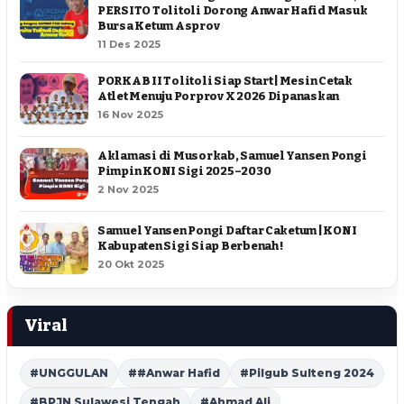
PERSITO Tolitoli Dorong Anwar Hafid Masuk
Bursa Ketum Asprov
11 Des 2025
PORKAB II Tolitoli Siap Start | Mesin Cetak
Atlet Menuju Porprov X 2026 Dipanaskan
16 Nov 2025
Aklamasi di Musorkab, Samuel Yansen Pongi
Pimpin KONI Sigi 2025–2030
2 Nov 2025
Samuel Yansen Pongi Daftar Caketum | KONI
Kabupaten Sigi Siap Berbenah !
20 Okt 2025
Viral
#UNGGULAN
##Anwar Hafid
#Pilgub Sulteng 2024
#BPJN Sulawesi Tengah
#Ahmad Ali