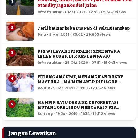
1
Standby Jaga Kondisi Jalan
Infrastruktur • 6 Mei 2021 - 13:38 • 135,567 views
2
Terlibat Narkoba Dua PNS di Palu Ditangkap
Palu • 9 Mei 2021 - 05:02 • 29,803 views
PJN WILAYAH I PERBAIKI SEMENTARA
3
JALAN RUSAK DI RUAS LAMPASIO
Infrastruktur • 28 Okt 2020 - 07:51 • 15,043 views
HITUNGAN CEPAT, MENANGKAN RUSDY
4
MASTURA – MA’MUN AMIR DI PILGUB
SULTENG
Politik • 9 Des 2020 - 18:00 • 12,662 views
HAMPIR SATU DEKADE, DEFORESTASI
5
HUTAN LORE LINDU MENCAPAI 7,923
HEKTAR
Sulteng • 19 Jun 2019 - 11:34 • 12,112 views
Jangan Lewatkan