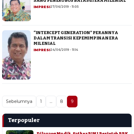
SANG PENEROBOS BATAS di ERA MILENIAL
IMPRESI
27/06/2019 - 11:05
“INTERCEPT GENERATION” PERANNYA
DALAM TRANSISI KEPEMIMPINAN ERA
MILENIAL
IMPRESI
24/06/2019 - 11:14
Sebelumnya
1
…
8
9
Terpopuler
Dilarang Mudik, Satker PJN I Perintah PPK