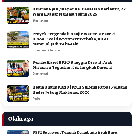
Bantuan Rp10 Juta per KK Desa Uso Berlanjut, 72
Warga Dapat Manfaat Tahun 2026
Banggai
Proyek Pengendali Banjir Watutela Paneki
Disoal ! Void Revetment Terbuka, RKAB
Material Jadi Teka-teki
Liputan Khusus
Perahu Karet BPBD Banggai Disoal, Andi
Maharani Tegaskan: Ini Langkah Darurat
Banggai
Ketua Umum PBNU | PMII Sulteng Kupas Peluang
Kader Jelang Muktamar 2026
Palu
Olahraga
PSSI Sulawesi Tengah Diambang Arah Baru,