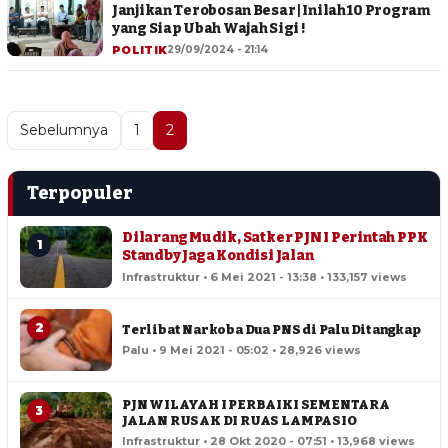
Janjikan Terobosan Besar | Inilah 10 Program
yang Siap Ubah Wajah Sigi !
POLITIK
29/09/2024 - 21:14
Sebelumnya
1
2
Terpopuler
Dilarang Mudik, Satker PJN I Perintah PPK
1
Standby Jaga Kondisi Jalan
Infrastruktur • 6 Mei 2021 - 13:38 • 133,157 views
2
Terlibat Narkoba Dua PNS di Palu Ditangkap
Palu • 9 Mei 2021 - 05:02 • 28,926 views
PJN WILAYAH I PERBAIKI SEMENTARA
3
JALAN RUSAK DI RUAS LAMPASIO
Infrastruktur • 28 Okt 2020 - 07:51 • 13,968 views