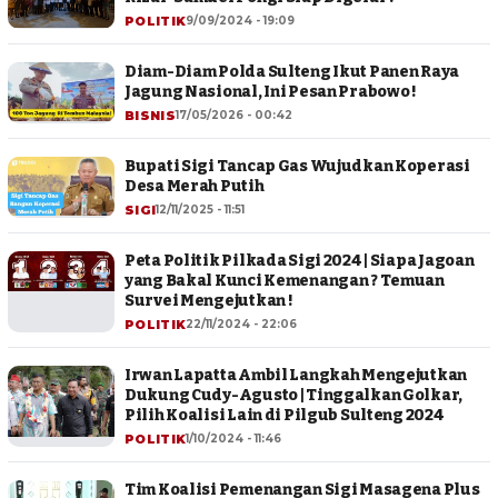
POLITIK
9/09/2024 - 19:09
Diam-Diam Polda Sulteng Ikut Panen Raya
Jagung Nasional, Ini Pesan Prabowo !
BISNIS
17/05/2026 - 00:42
Bupati Sigi Tancap Gas Wujudkan Koperasi
Desa Merah Putih
SIGI
12/11/2025 - 11:51
Peta Politik Pilkada Sigi 2024 | Siapa Jagoan
yang Bakal Kunci Kemenangan ? Temuan
Survei Mengejutkan !
POLITIK
22/11/2024 - 22:06
Irwan Lapatta Ambil Langkah Mengejutkan
Dukung Cudy-Agusto | Tinggalkan Golkar,
Pilih Koalisi Lain di Pilgub Sulteng 2024
POLITIK
1/10/2024 - 11:46
Tim Koalisi Pemenangan Sigi Masagena Plus