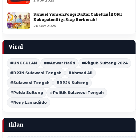
2 Nov 2025
Samuel Yansen Pongi Daftar Caketum | KONI
Kabupaten Sigi Siap Berbenah !
20 Okt 2025
Viral
#UNGGULAN
##Anwar Hafid
#Pilgub Sulteng 2024
#BPJN Sulawesi Tengah
#Ahmad Ali
#Sulawesi Tengah
#BPJN Sulteng
#Polda Sulteng
#Politik Sulawesi Tengah
#Reny Lamadjido
Iklan