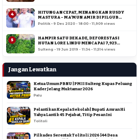
HITUNGAN CEPAT, MENANGKAN RUSDY
4
MASTURA – MA’MUN AMIR DI PILGUB
SULTENG
Politik • 9 Des 2020 - 18:00 • 11,909 views
HAMPIR SATU DEKADE, DEFORESTASI
5
HUTAN LORE LINDU MENCAPAI 7,923
HEKTAR
Sulteng • 19 Jun 2019 - 11:34 • 11,514 views
Jangan Lewatkan
Ketua Umum PBNU | PMII Sulteng Kupas Peluang
Kader Jelang Muktamar 2026
Palu
Pelantikan Kepala Sekolah | Bupati Amran Hi
Yahya Lantik 45 Pejabat, Titip Pesan Ini
Tolitoli
Pilkades Serentak Tolitoli 2026 | 44 Desa