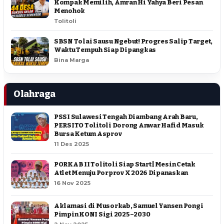
Kompak Memilih, Amran Hi Yahya Beri Pesan
Menohok
Tolitoli
SBSN Tolai Sausu Ngebut! Progres Salip Target,
Waktu Tempuh Siap Dipangkas
Bina Marga
Olahraga
PSSI Sulawesi Tengah Diambang Arah Baru,
PERSITO Tolitoli Dorong Anwar Hafid Masuk
Bursa Ketum Asprov
11 Des 2025
PORKAB II Tolitoli Siap Start | Mesin Cetak
Atlet Menuju Porprov X 2026 Dipanaskan
16 Nov 2025
Aklamasi di Musorkab, Samuel Yansen Pongi
Pimpin KONI Sigi 2025–2030