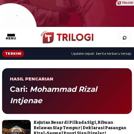
⌕
MENU
Update cepat: berita terbaru tersaji s
TERKINI
HASIL PENCARIAN
Cari:
Mohammad Rizal
Intjenae
Kejutan Besar di Pilkada Sigi, Ribuan
Relawan Siap Tempur | Deklarasi Pasangan
Rizal-Samuel Pongi Siap Digelar !