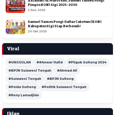
Aklamasi di Musorkab, Samuel Yansen Pongi
Pimpin KONI Sigi 2025–2030
2 Nov 2025
Samuel Yansen Pongi Daftar Caketum | KONI
Kabupaten Sigi Siap Berbenah !
20 Okt 2025
Viral
#UNGGULAN
##Anwar Hafid
#Pilgub Sulteng 2024
#BPJN Sulawesi Tengah
#Ahmad Ali
#Sulawesi Tengah
#BPJN Sulteng
#Polda Sulteng
#Politik Sulawesi Tengah
#Reny Lamadjido
Iklan