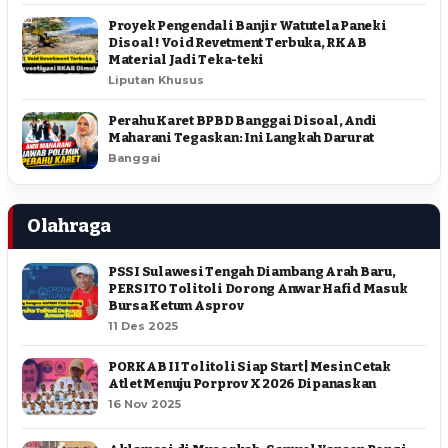
Proyek Pengendali Banjir Watutela Paneki
Disoal ! Void Revetment Terbuka, RKAB
Material Jadi Teka-teki
Liputan Khusus
Perahu Karet BPBD Banggai Disoal, Andi
Maharani Tegaskan: Ini Langkah Darurat
Banggai
Olahraga
PSSI Sulawesi Tengah Diambang Arah Baru,
PERSITO Tolitoli Dorong Anwar Hafid Masuk
Bursa Ketum Asprov
11 Des 2025
PORKAB II Tolitoli Siap Start | Mesin Cetak
Atlet Menuju Porprov X 2026 Dipanaskan
16 Nov 2025