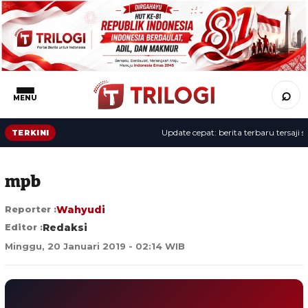
⌕
MENU
Update cepat: berita terbaru tersaji sep
TERKINI
mpb
Reporter :
Wahyudi
Editor :
Redaksi
Minggu, 20 Januari 2019 - 02:14 WIB