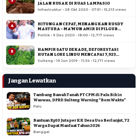
3
JALAN RUSAK DI RUAS LAMPASIO
Infrastruktur • 28 Okt 2020 - 07:51 • 15,213 views
HITUNGAN CEPAT, MENANGKAN RUSDY
4
MASTURA – MA’MUN AMIR DI PILGUB
SULTENG
Politik • 9 Des 2020 - 18:00 • 12,717 views
HAMPIR SATU DEKADE, DEFORESTASI
5
HUTAN LORE LINDU MENCAPAI 7,923
HEKTAR
Sulteng • 19 Jun 2019 - 11:34 • 12,171 views
Jangan Lewatkan
Tambang Bawah Tanah PT CPM di Palu Bikin
Waswas, DPRD Sulteng Warning “Bom Waktu”
Palu
Bantuan Rp10 Juta per KK Desa Uso Berlanjut, 72
Warga Dapat Manfaat Tahun 2026
Banggai