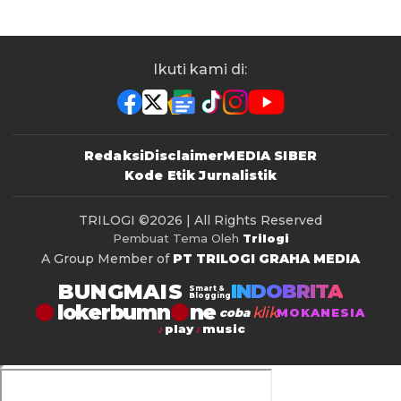
Ikuti kami di:
Redaksi
Disclaimer
MEDIA SIBER
Kode Etik Jurnalistik
TRILOGI
©2026 | All Rights Reserved
Pembuat Tema Oleh
Trilogi
A Group Member of
PT TRILOGI GRAHA MEDIA
BUNGMAIS
INDOBRITA
Smart &
Blogging
lokerbumn
klik
coba
MOKANESIA
play
music