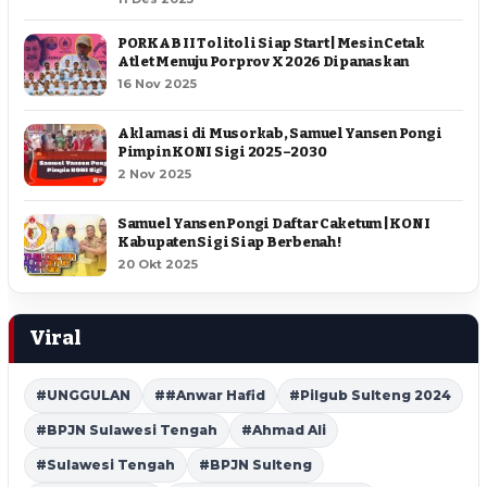
PORKAB II Tolitoli Siap Start | Mesin Cetak
Atlet Menuju Porprov X 2026 Dipanaskan
16 Nov 2025
Aklamasi di Musorkab, Samuel Yansen Pongi
Pimpin KONI Sigi 2025–2030
2 Nov 2025
Samuel Yansen Pongi Daftar Caketum | KONI
Kabupaten Sigi Siap Berbenah !
20 Okt 2025
Viral
#UNGGULAN
##Anwar Hafid
#Pilgub Sulteng 2024
#BPJN Sulawesi Tengah
#Ahmad Ali
#Sulawesi Tengah
#BPJN Sulteng