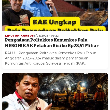
LIPUTAN KHUSUS
5/08/2026 - 09:22
Pengadaan Poltekkes Kemenkes Palu
HEBOH! KAK Petakan Risiko Rp28,51 Miliar
PALU – Pengadaan Poltekkes Kemenkes Palu Tahun
Anggaran 2023–2024 masuk dalam pemantauan
Komunitas Anti Korupsi Sulawesi Tengah (KAK…