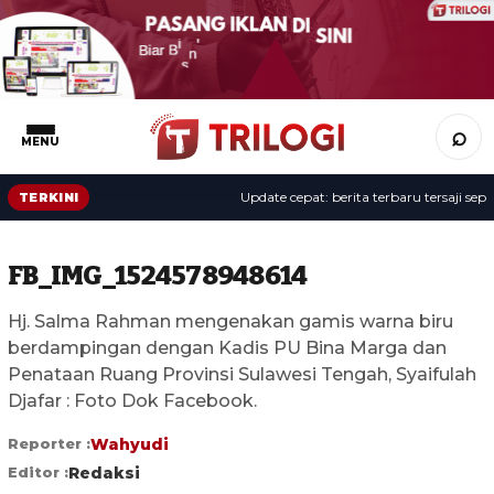
⌕
MENU
Update cepat: berita terbaru tersaji sepanja
TERKINI
FB_IMG_1524578948614
Hj. Salma Rahman mengenakan gamis warna biru
berdampingan dengan Kadis PU Bina Marga dan
Penataan Ruang Provinsi Sulawesi Tengah, Syaifulah
Djafar : Foto Dok Facebook.
Reporter :
Wahyudi
Editor :
Redaksi