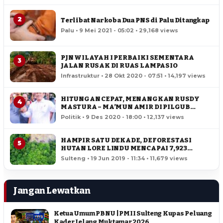
2
Terlibat Narkoba Dua PNS di Palu Ditangkap
Palu • 9 Mei 2021 - 05:02 • 29,168 views
PJN WILAYAH I PERBAIKI SEMENTARA
3
JALAN RUSAK DI RUAS LAMPASIO
Infrastruktur • 28 Okt 2020 - 07:51 • 14,197 views
HITUNGAN CEPAT, MENANGKAN RUSDY
4
MASTURA – MA’MUN AMIR DI PILGUB
SULTENG
Politik • 9 Des 2020 - 18:00 • 12,137 views
HAMPIR SATU DEKADE, DEFORESTASI
5
HUTAN LORE LINDU MENCAPAI 7,923
HEKTAR
Sulteng • 19 Jun 2019 - 11:34 • 11,679 views
Jangan Lewatkan
Ketua Umum PBNU | PMII Sulteng Kupas Peluang
Kader Jelang Muktamar 2026