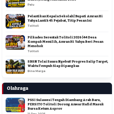
Palu
Pelantikan Kepala Sekolah | Bupati Amran Hi
Yahya Lantik 45 Pejabat, Titip Pesan Ini
Tolitoli
Pilkades Serentak Tolitoli 2026 | 44 Desa
Kompak Memilih, Amran Hi Yahya Beri Pesan
Menohok
Tolitoli
SBSN Tolai Sausu Ngebut! Progres Salip Target,
Waktu Tempuh Siap Dipangkas
Bina Marga
Olahraga
PSSI Sulawesi Tengah Diambang Arah Baru,
PERSITO Tolitoli Dorong Anwar Hafid Masuk
Bursa Ketum Asprov
11 Des 2025