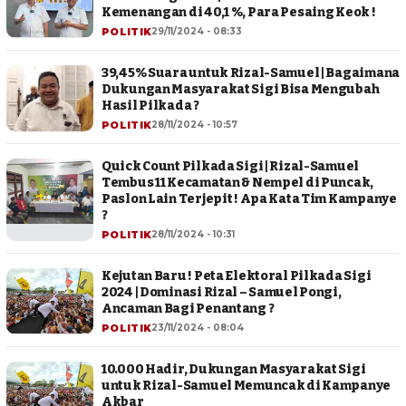
Kemenangan di 40,1 %, Para Pesaing Keok !
POLITIK
29/11/2024 - 08:33
39,45% Suara untuk Rizal-Samuel | Bagaimana
Dukungan Masyarakat Sigi Bisa Mengubah
Hasil Pilkada ?
POLITIK
28/11/2024 - 10:57
Quick Count Pilkada Sigi | Rizal-Samuel
Tembus 11 Kecamatan & Nempel di Puncak,
Paslon Lain Terjepit ! Apa Kata Tim Kampanye
?
POLITIK
28/11/2024 - 10:31
Kejutan Baru ! Peta Elektoral Pilkada Sigi
2024 | Dominasi Rizal – Samuel Pongi,
Ancaman Bagi Penantang ?
POLITIK
23/11/2024 - 08:04
10.000 Hadir, Dukungan Masyarakat Sigi
untuk Rizal-Samuel Memuncak di Kampanye
Akbar