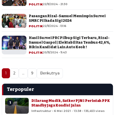
POLITIK
22/11/2024 - 21:30
Pasangan Rizal-Samuel Memimpin Survei
SMRC Pilkada Sigi 2024
POLITIK
22/11/2024 - 13:16
Hasil Survei PRC Pilbup Sigi Terbaru, Rizal-
Samuel Gaspol | Elektabilitas Tembus 42,6%,
Bikin Kandidat Lain Auto Keok !
POLITIK
20/11/2024 - 11:43
1
2
…
9
Berikutnya
Terpopuler
Dilarang Mudik, Satker PJN I Perintah PPK
1
Standby Jaga Kondisi Jalan
Infrastruktur • 6 Mei 2021 - 13:38 • 135,453 views