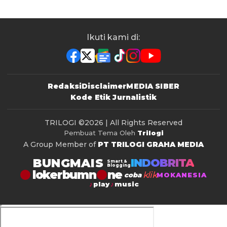
Ikuti kami di:
Redaksi
Disclaimer
MEDIA SIBER
Kode Etik Jurnalistik
TRILOGI
©2026 | All Rights Reserved
Pembuat Tema Oleh
Trilogi
A Group Member of
PT TRILOGI GRAHA MEDIA
BUNGMAIS
INDOBRITA
Smart &
Blogging
lokerbumn
klik
coba
MOKANESIA
play
music