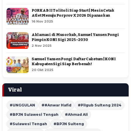
PORKAB II Tolitoli Siap Start | Mesin Cetak
Atlet Menuju Porprov X 2026 Dipanaskan
16 Nov 2025
Aklamasi di Musorkab, Samuel Yansen Pongi
Pimpin KONI Sigi 2025–2030
2 Nov 2025
Samuel Yansen Pongi Daftar Caketum | KONI
Kabupaten Sigi Siap Berbenah !
20 Okt 2025
Viral
#UNGGULAN
##Anwar Hafid
#Pilgub Sulteng 2024
#BPJN Sulawesi Tengah
#Ahmad Ali
#Sulawesi Tengah
#BPJN Sulteng