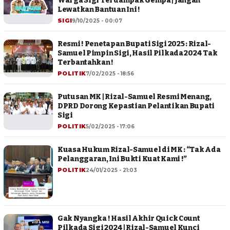
Warga Sigi Terdampak Gempa | Jangan
Lewatkan Bantuan Ini !
SIGI
9/10/2025 - 00:07
Resmi ! Penetapan Bupati Sigi 2025 : Rizal-
Samuel Pimpin Sigi, Hasil Pilkada 2024 Tak
Terbantahkan !
POLITIK
7/02/2025 - 18:56
Putusan MK | Rizal-Samuel Resmi Menang,
DPRD Dorong Kepastian Pelantikan Bupati
Sigi
POLITIK
5/02/2025 - 17:06
Kuasa Hukum Rizal-Samuel di MK : “Tak Ada
Pelanggaran, Ini Bukti Kuat Kami !”
POLITIK
24/01/2025 - 21:03
Gak Nyangka ! Hasil Akhir Quick Count
Pilkada Sigi 2024 | Rizal-Samuel Kunci