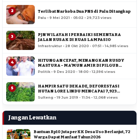
2
Terlibat Narkoba Dua PNS di Palu Ditangkap
Palu • 9 Mei 2021 - 05:02 • 29,723 views
PJN WILAYAH I PERBAIKI SEMENTARA
3
JALAN RUSAK DI RUAS LAMPASIO
Infrastruktur • 28 Okt 2020 - 07:51 • 14,985 views
HITUNGAN CEPAT, MENANGKAN RUSDY
4
MASTURA – MA’MUN AMIR DI PILGUB
SULTENG
Politik • 9 Des 2020 - 18:00 • 12,596 views
HAMPIR SATU DEKADE, DEFORESTASI
5
HUTAN LORE LINDU MENCAPAI 7,923
HEKTAR
Sulteng • 19 Jun 2019 - 11:34 • 12,068 views
Jangan Lewatkan
Bantuan Rp10 Juta per KK Desa Uso Berlanjut, 72
Warga Dapat Manfaat Tahun 2026