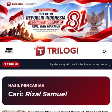
⌕
MENU
Update cepat: berita terbaru tersaji sepanjan
TERKINI
HASIL PENCARIAN
Cari:
Rizal Samuel