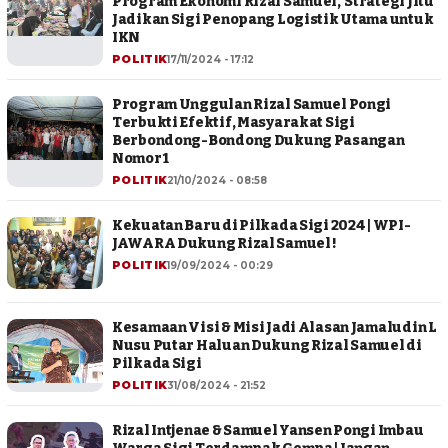
Program Ekonomi Rizal Samuel, Strategi Jitu
Jadikan Sigi Penopang Logistik Utama untuk
IKN
POLITIK
17/11/2024 - 17:12
Program Unggulan Rizal Samuel Pongi
Terbukti Efektif, Masyarakat Sigi
Berbondong-Bondong Dukung Pasangan
Nomor 1
POLITIK
21/10/2024 - 08:58
Kekuatan Baru di Pilkada Sigi 2024 | WPI-
JAWARA Dukung Rizal Samuel !
POLITIK
19/09/2024 - 00:29
Kesamaan Visi & Misi Jadi Alasan Jamaludin L
Nusu Putar Haluan Dukung Rizal Samuel di
Pilkada Sigi
POLITIK
31/08/2024 - 21:52
Rizal Intjenae & Samuel Yansen Pongi Imbau