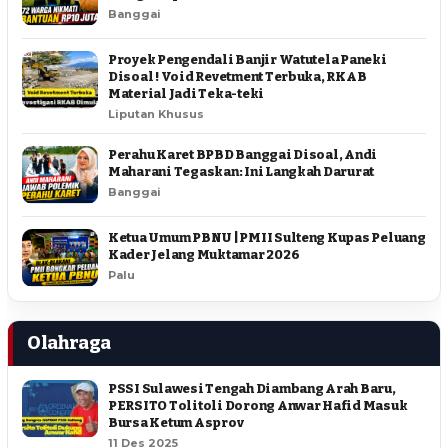
Banggai
Proyek Pengendali Banjir Watutela Paneki
Disoal ! Void Revetment Terbuka, RKAB
Material Jadi Teka-teki
Liputan Khusus
Perahu Karet BPBD Banggai Disoal, Andi
Maharani Tegaskan: Ini Langkah Darurat
Banggai
Ketua Umum PBNU | PMII Sulteng Kupas Peluang
Kader Jelang Muktamar 2026
Palu
Olahraga
PSSI Sulawesi Tengah Diambang Arah Baru,
PERSITO Tolitoli Dorong Anwar Hafid Masuk
Bursa Ketum Asprov
11 Des 2025