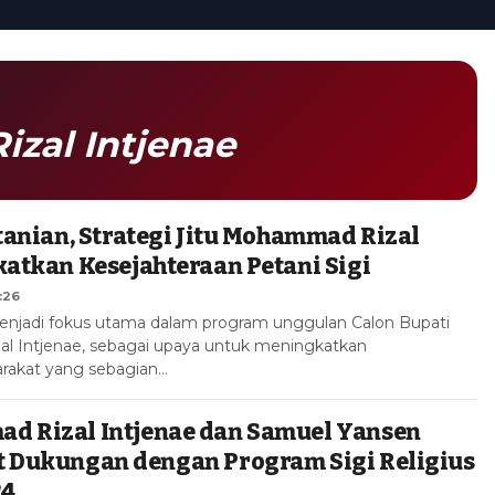
zal Intjenae
rtanian, Strategi Jitu Mohammad Rizal
katkan Kesejahteraan Petani Sigi
:26
n menjadi fokus utama dalam program unggulan Calon Bupati
l Intjenae, sebagai upaya untuk meningkatkan
arakat yang sebagian…
d Rizal Intjenae dan Samuel Yansen
t Dukungan dengan Program Sigi Religius
24