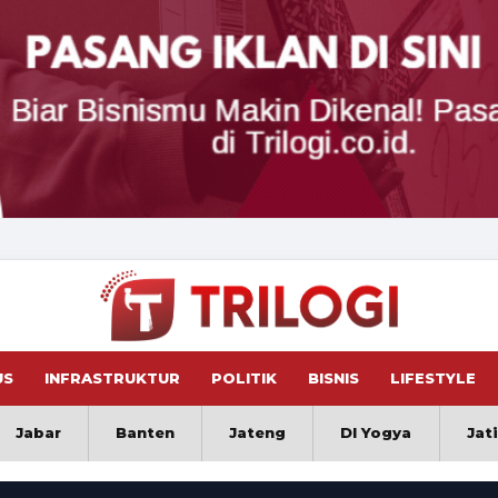
US
INFRASTRUKTUR
POLITIK
BISNIS
LIFESTYLE
Jabar
Banten
Jateng
DI Yogya
Jat