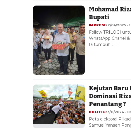
Mohamad Rizal
Bupati
IMPRESI
22/04/2025 - 
Follow TRILOGI untu
WhatsApp Chanel & G
Ia tumbuh…
Kejutan Baru !
Dominasi Riza
Penantang ?
POLITIK
23/11/2024 - 0
Peta elektoral Pilka
Samuel Yansen Pongi.