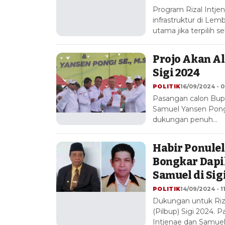
Program Rizal Intj
infrastruktur di Lem
utama jika terpilih s
Projo Akan Al
Sigi 2024
POLITIK
16/09/2024 - 0
Pasangan calon Bupa
Samuel Yansen Pon
dukungan penuh…
Habir Ponule
Bongkar Dapil
Samuel di Sigi
POLITIK
14/09/2024 - 1
Dukungan untuk Riz
(Pilbup) Sigi 2024.
Intjenae dan Samue