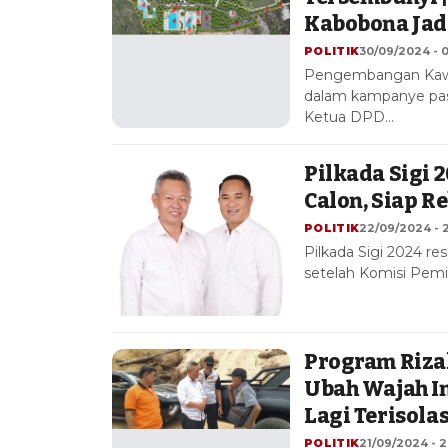
Kabobona Jadi
POLITIK
30/09/2024 - 0
Pengembangan Kawas
dalam kampanye pasa
Ketua DPD…
Pilkada Sigi 
Calon, Siap Re
POLITIK
22/09/2024 - 
Pilkada Sigi 2024 re
setelah Komisi Pem
Program Rizal
Ubah Wajah I
Lagi Terisolasi
POLITIK
21/09/2024 - 2