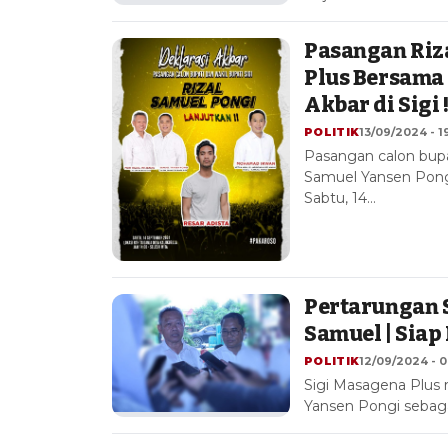
Pasangan Riz
Plus Bersama 
Akbar di Sigi 
POLITIK
13/09/2024 - 1
Pasangan calon bupa
Samuel Yansen Pongi
Sabtu, 14…
Pertarungan S
Samuel | Siap 
POLITIK
12/09/2024 - 
Sigi Masagena Plus
Yansen Pongi sebagai