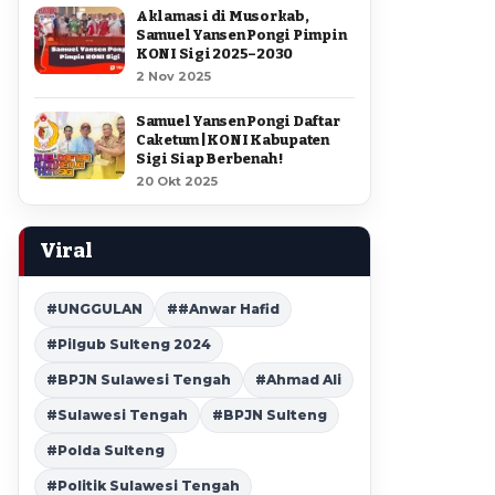
Aklamasi di Musorkab,
Samuel Yansen Pongi Pimpin
KONI Sigi 2025–2030
2 Nov 2025
Samuel Yansen Pongi Daftar
Caketum | KONI Kabupaten
Sigi Siap Berbenah !
20 Okt 2025
Viral
#UNGGULAN
##Anwar Hafid
#Pilgub Sulteng 2024
#BPJN Sulawesi Tengah
#Ahmad Ali
#Sulawesi Tengah
#BPJN Sulteng
#Polda Sulteng
#Politik Sulawesi Tengah