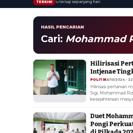
date cepat: berita terbaru tersaji sepanjang hari.
TERKINI
HASIL PENCARIAN
Cari:
Mohammad Ri
Hilirisasi Pe
Intjenae Ting
POLITIK
6/10/2024 - 22
Hilirisasi pertania
Sigi, Mohammad Riza
kesejahteraan masy
Duet Mohamma
Pongi Perkua
di Pilkada 20