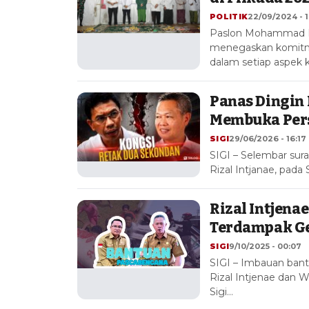
POLITIK
22/09/2024 - 1
Paslon Mohammad Ri
menegaskan komitme
dalam setiap aspek
Panas Dingin 
Membuka Pers
SIGI
29/06/2026 - 16:17
SIGI – Selembar sur
Rizal Intjanae, pada 
Rizal Intjena
Terdampak Ge
SIGI
9/10/2025 - 00:07
SIGI – Imbauan ban
Rizal Intjenae dan 
Sigi…