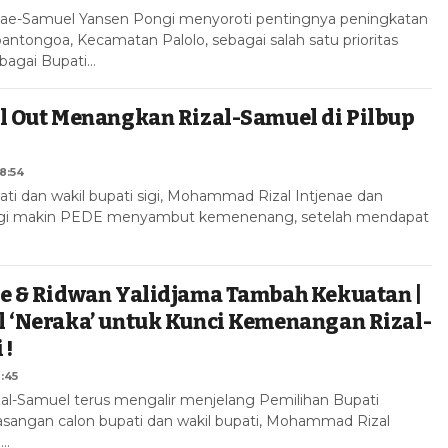
enae-Samuel Yansen Pongi menyoroti pentingnya peningkatan
bantongoa, Kecamatan Palolo, sebagai salah satu prioritas
ebagai Bupati…
l Out Menangkan Rizal-Samuel di Pilbup
8:54
ti dan wakil bupati sigi, Mohammad Rizal Intjenae dan
gi makin PEDE menyambut kemenenang, setelah mendapat
le & Ridwan Yalidjama Tambah Kekuatan |
 ‘Neraka’ untuk Kunci Kemenangan Rizal-
 !
1:45
al-Samuel terus mengalir menjelang Pemilihan Bupati
 Pasangan calon bupati dan wakil bupati, Mohammad Rizal
l…