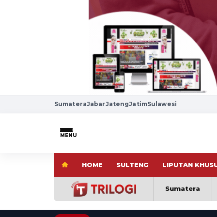
Sumatera
Jabar
Jateng
Jatim
Sulawesi
MENU
HOME
SULTENG
LIPUTAN KHUS
Sumatera