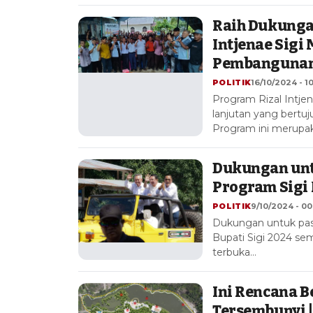
Raih Dukungan
Intjenae Sigi
Pembangunan
POLITIK
16/10/2024 - 1
Program Rizal Intje
lanjutan yang bert
Program ini merupa
Dukungan unt
Program Sigi 
POLITIK
9/10/2024 - 00
Dukungan untuk pas
Bupati Sigi 2024 sem
terbuka…
Ini Rencana B
Tersembunyi 