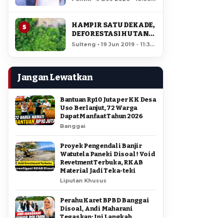
AMIR DI PILGUB
12,184 views
SULTENG
HAMPIR SATU DEKADE,
5
DEFORESTASI HUTAN
LORE LINDU MENCAPAI
Sulteng • 19 Jun 2019 - 11:34
7,923 HEKTAR
• 11,732 views
Jangan Lewatkan
Bantuan Rp10 Juta per KK Desa
Uso Berlanjut, 72 Warga
Dapat Manfaat Tahun 2026
Banggai
Proyek Pengendali Banjir
Watutela Paneki Disoal ! Void
Revetment Terbuka, RKAB
Material Jadi Teka-teki
Liputan Khusus
Perahu Karet BPBD Banggai
Disoal, Andi Maharani
Tegaskan: Ini Langkah