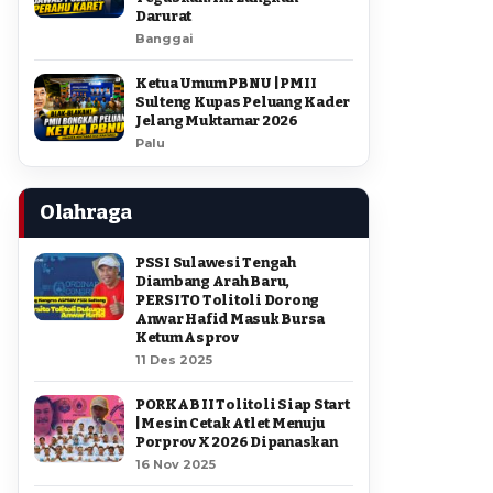
Darurat
Banggai
Ketua Umum PBNU | PMII
Sulteng Kupas Peluang Kader
Jelang Muktamar 2026
Palu
Olahraga
PSSI Sulawesi Tengah
Diambang Arah Baru,
PERSITO Tolitoli Dorong
Anwar Hafid Masuk Bursa
Ketum Asprov
11 Des 2025
PORKAB II Tolitoli Siap Start
| Mesin Cetak Atlet Menuju
Porprov X 2026 Dipanaskan
16 Nov 2025