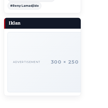
#Reny Lamadjido
Iklan
300 × 250
ADVERTISEMENT