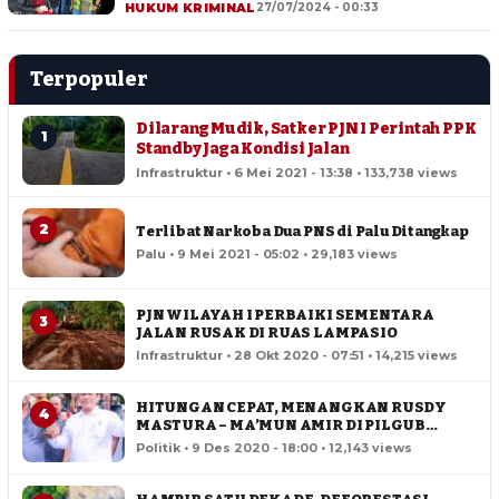
HUKUM KRIMINAL
27/07/2024 - 00:33
Terpopuler
Dilarang Mudik, Satker PJN I Perintah PPK
1
Standby Jaga Kondisi Jalan
Infrastruktur • 6 Mei 2021 - 13:38 • 133,738 views
2
Terlibat Narkoba Dua PNS di Palu Ditangkap
Palu • 9 Mei 2021 - 05:02 • 29,183 views
PJN WILAYAH I PERBAIKI SEMENTARA
3
JALAN RUSAK DI RUAS LAMPASIO
Infrastruktur • 28 Okt 2020 - 07:51 • 14,215 views
HITUNGAN CEPAT, MENANGKAN RUSDY
4
MASTURA – MA’MUN AMIR DI PILGUB
SULTENG
Politik • 9 Des 2020 - 18:00 • 12,143 views