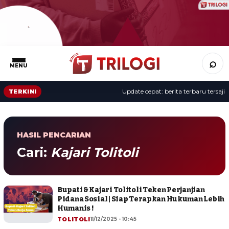
⌕
MENU
Update cepat: berita terbaru tersaji s
TERKINI
HASIL PENCARIAN
Cari:
Kajari Tolitoli
Bupati & Kajari Tolitoli Teken Perjanjian
Pidana Sosial | Siap Terapkan Hukuman Lebih
Humanis !
TOLITOLI
11/12/2025 - 10:45