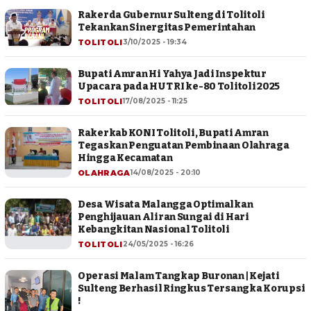
Rakerda Gubernur Sulteng di Tolitoli
Tekankan Sinergitas Pemerintahan
TOLITOLI
3/10/2025 - 19:34
Bupati Amran Hi Yahya Jadi Inspektur
Upacara pada HUT RI ke-80 Tolitoli 2025
TOLITOLI
17/08/2025 - 11:25
Rakerkab KONI Tolitoli, Bupati Amran
Tegaskan Penguatan Pembinaan Olahraga
Hingga Kecamatan
OLAHRAGA
14/08/2025 - 20:10
Desa Wisata Malangga Optimalkan
Penghijauan Aliran Sungai di Hari
Kebangkitan Nasional Tolitoli
TOLITOLI
24/05/2025 - 16:26
Operasi Malam Tangkap Buronan | Kejati
Sulteng Berhasil Ringkus Tersangka Korupsi
!