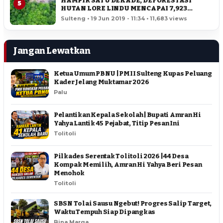
HAMPIR SATU DEKADE, DEFORESTASI
5
HUTAN LORE LINDU MENCAPAI 7,923
HEKTAR
Sulteng • 19 Jun 2019 - 11:34 • 11,683 views
Jangan Lewatkan
Ketua Umum PBNU | PMII Sulteng Kupas Peluang
Kader Jelang Muktamar 2026
Palu
Pelantikan Kepala Sekolah | Bupati Amran Hi
Yahya Lantik 45 Pejabat, Titip Pesan Ini
Tolitoli
Pilkades Serentak Tolitoli 2026 | 44 Desa
Kompak Memilih, Amran Hi Yahya Beri Pesan
Menohok
Tolitoli
SBSN Tolai Sausu Ngebut! Progres Salip Target,
Waktu Tempuh Siap Dipangkas
Bina Marga