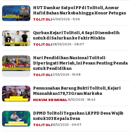
HUT Damkar Satpol PP di Tolitoli, Anwar
Hafid Bahas Narkoba hingga Honor Petugas
TOLITOLI
4/06/2026 - 11:06
Qurban Kejari Tolitoli, 4 Sapi Disembelih
untuk di Salurkan ke Fakir Miskin
TOLITOLI
28/05/2026 - 08:07
Hari Pendidikan Nasional Tolitoli
Diperingati Meriah, Ini Pesan Penting Pemda
untuk Pendidikan
TOLITOLI
2/05/2026 - 19:08
Pemusnahan Barang Bukti Tolitoli, Kejari
Musnahkan 178,73 Gram Narkoba
HUKUM KRIMINAL
16/12/2025 - 18:43
DPMD Tolitoli Tegaskan LKPPD Desa Wajib
untuk 103 Kepala Desa
TOLITOLI
16/12/2025 - 09:07