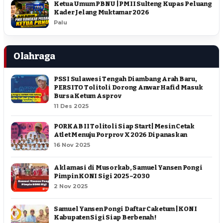
Ketua Umum PBNU | PMII Sulteng Kupas Peluang
Kader Jelang Muktamar 2026
Palu
Olahraga
PSSI Sulawesi Tengah Diambang Arah Baru,
PERSITO Tolitoli Dorong Anwar Hafid Masuk
Bursa Ketum Asprov
11 Des 2025
PORKAB II Tolitoli Siap Start | Mesin Cetak
Atlet Menuju Porprov X 2026 Dipanaskan
16 Nov 2025
Aklamasi di Musorkab, Samuel Yansen Pongi
Pimpin KONI Sigi 2025–2030
2 Nov 2025
Samuel Yansen Pongi Daftar Caketum | KONI
Kabupaten Sigi Siap Berbenah !