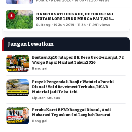
Politik • 9 Des 2020 - 18:00 • 12,507 views
HAMPIR SATU DEKADE, DEFORESTASI
5
HUTAN LORE LINDU MENCAPAI 7,923
HEKTAR
Sulteng • 19 Jun 2019 - 11:34 • 11,991 views
Jangan Lewatkan
Bantuan Rp10 Juta per KK Desa Uso Berlanjut, 72
Warga Dapat Manfaat Tahun 2026
Banggai
Proyek Pengendali Banjir Watutela Paneki
Disoal ! Void Revetment Terbuka, RKAB
Material Jadi Teka-teki
Liputan Khusus
Perahu Karet BPBD Banggai Disoal, Andi
Maharani Tegaskan: Ini Langkah Darurat
Banggai