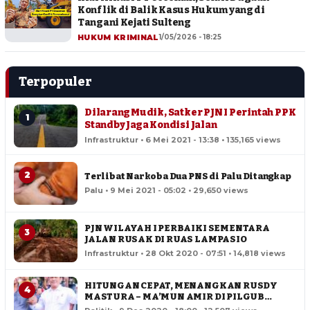
Konflik di Balik Kasus Hukum yang di
Tangani Kejati Sulteng
HUKUM KRIMINAL
1/05/2026 - 18:25
Terpopuler
Dilarang Mudik, Satker PJN I Perintah PPK
1
Standby Jaga Kondisi Jalan
Infrastruktur • 6 Mei 2021 - 13:38 • 135,165 views
2
Terlibat Narkoba Dua PNS di Palu Ditangkap
Palu • 9 Mei 2021 - 05:02 • 29,650 views
PJN WILAYAH I PERBAIKI SEMENTARA
3
JALAN RUSAK DI RUAS LAMPASIO
Infrastruktur • 28 Okt 2020 - 07:51 • 14,818 views
HITUNGAN CEPAT, MENANGKAN RUSDY
4
MASTURA – MA’MUN AMIR DI PILGUB
SULTENG