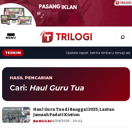
⌕
MENU
Update cepat: berita terbaru tersaji sepa
TERKINI
HASIL PENCARIAN
Cari:
Haul Guru Tua
Haul Guru Tua di Banggai 2025, Lautan
Jamaah Padati Kintom
BANGGAI
14/09/2025 - 20:42