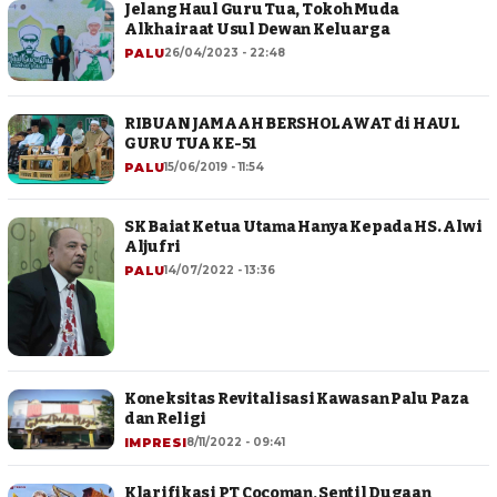
Jelang Haul Guru Tua, Tokoh Muda
Alkhairaat Usul Dewan Keluarga
PALU
26/04/2023 - 22:48
RIBUAN JAMAAH BERSHOLAWAT di HAUL
GURU TUA KE-51
PALU
15/06/2019 - 11:54
SK Baiat Ketua Utama Hanya Kepada HS. Alwi
Aljufri
PALU
14/07/2022 - 13:36
Koneksitas Revitalisasi Kawasan Palu Paza
dan Religi
IMPRESI
8/11/2022 - 09:41
Klarifikasi PT Cocoman, Sentil Dugaan