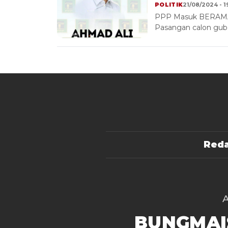
POLITIK
21/08/2024 - 1
PPP Masuk BERAMAL
Pasangan calon gube
Reda
BUNGMAI