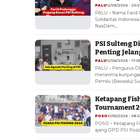
PALU
12/06/2026 - 20:
PALU – Nama Farid P
Solidaritas Indonesi
NasDem,…
PSI Sulteng 
Penting Jelan
PALU
12/06/2026 - 17:0
PALU – Pengurus DPW
menerima kunjunga
Pemilu (Bawaslu) Su
Ketapang Fish
Tournament 2
POSO
31/05/2026 - 08:3
POSO – Ketapang Fis
ajang DPD PSI Poso 