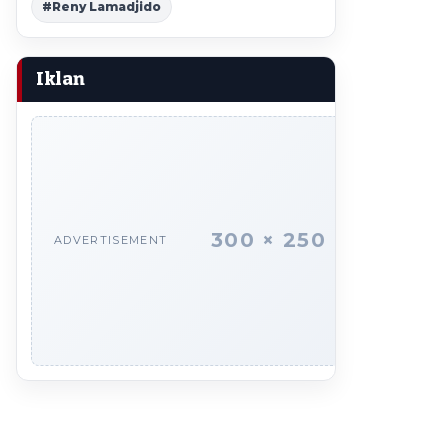
#Reny Lamadjido
Iklan
300 × 250
ADVERTISEMENT