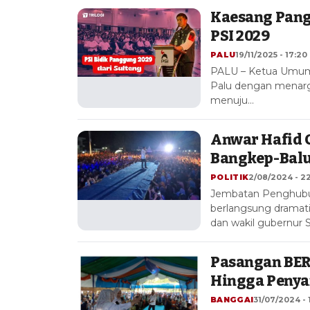
Kaesang Pang
PSI 2029
PALU
19/11/2025 - 17:20
PALU – Ketua Umum P
Palu dengan menarg
menuju…
Anwar Hafid 
Bangkep-Balut
POLITIK
2/08/2024 - 22
Jembatan Penghubun
berlangsung dramati
dan wakil gubernur 
Pasangan BER
Hingga Penya
BANGGAI
31/07/2024 - 