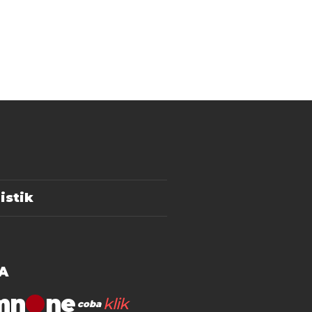
istik
A
mn
klik
coba