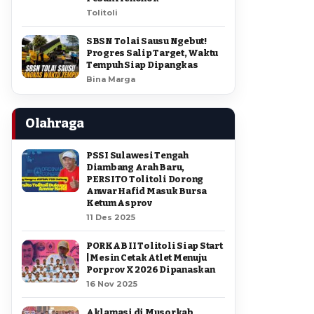
Tolitoli
SBSN Tolai Sausu Ngebut!
Progres Salip Target, Waktu
Tempuh Siap Dipangkas
Bina Marga
Olahraga
PSSI Sulawesi Tengah
Diambang Arah Baru,
PERSITO Tolitoli Dorong
Anwar Hafid Masuk Bursa
Ketum Asprov
11 Des 2025
PORKAB II Tolitoli Siap Start
| Mesin Cetak Atlet Menuju
Porprov X 2026 Dipanaskan
16 Nov 2025
Aklamasi di Musorkab,