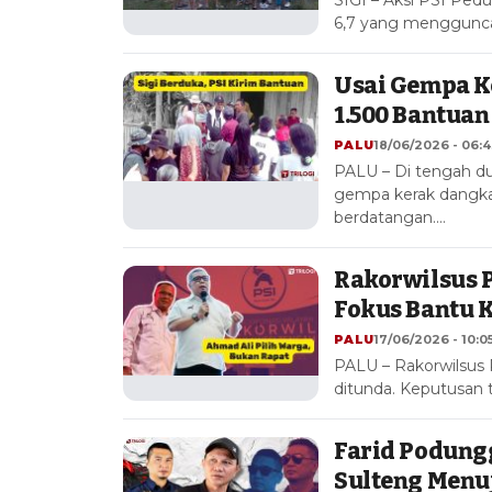
6,7 yang mengguncan
Usai Gempa Ke
1.500 Bantuan 
PALU
18/06/2026 - 06:4
PALU – Di tengah d
gempa kerak dangka
berdatangan.…
Rakorwilsus P
Fokus Bantu 
PALU
17/06/2026 - 10:0
PALU – Rakorwilsus 
ditunda. Keputusan 
Farid Podungg
Sulteng Menu