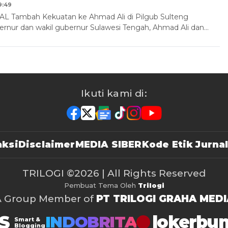
9:49
 Tambah Kekuatan ke Ahmad Ali di Pilgub Sulteng
rnur dan wakil gubernur Sulawesi Tengah, Ahmad Ali dan…
Ikuti kami di:
ksi
Disclaimer
MEDIA SIBER
Kode Etik Jurnal
TRILOGI
©2026 | All Rights Reserved
Pembuat Tema Oleh
Trilogi
A Group Member of
PT TRILOGI GRAHA MEDI
S
lokerbu
INDOBRITA
Smart &
Blogging