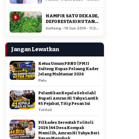
AMIR DI PILGUB
12,152 views
SULTENG
HAMPIR SATU DEKADE,
5
DEFORESTASI HUTAN
LORE LINDU MENCAPAI
Sulteng • 19 Jun 2019 - 11:34
7,923 HEKTAR
• 11,697 views
Jangan Lewatkan
Ketua Umum PBNU | PMII
Sulteng Kupas Peluang Kader
Jelang Muktamar 2026
Palu
Pelantikan Kepala Sekolah |
Bupati Amran Hi Yahya Lantik
45 Pejabat, Titip Pesan Ini
Tolitoli
Pilkades Serentak Tolitoli
2026 | 44 Desa Kompak
Memilih, Amran Hi Yahya Beri
Pesan Menohok