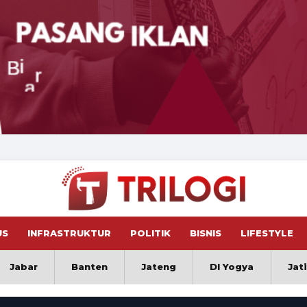
US
INFRASTRUKTUR
POLITIK
BISNIS
LIFESTYLE
Jabar
Banten
Jateng
DI Yogya
Jat