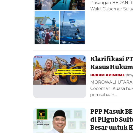
Pasangan BERANI G
Wakil Gubernur Sulaw
Klarifikasi P
Kasus Hukum y
HUKUM KRIMINAL
1/05
MOROWALI UTARA – 
Cocoman. Kuasa huku
perusahaan…
PPP Masuk BE
di Pilgub Sul
Besar untuk 