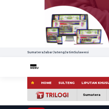
Sumatera
Jabar
Jateng
Jatim
Sulawesi
MENU
HOME
SULTENG
LIPUTAN KHUS
Sumatera