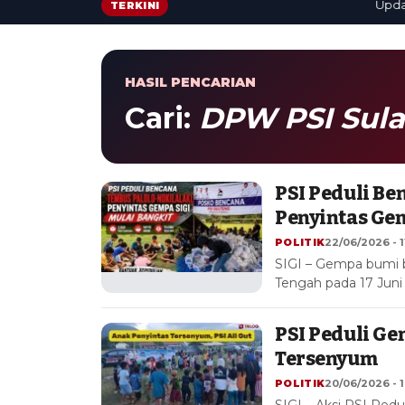
Update ce
TERKINI
HASIL PENCARIAN
Cari:
DPW PSI Sul
PSI Peduli Be
Penyintas Gem
POLITIK
22/06/2026 - 1
SIGI – Gempa bumi 
Tengah pada 17 Juni
PSI Peduli Gem
Tersenyum
POLITIK
20/06/2026 - 1
SIGI – Aksi PSI Ped