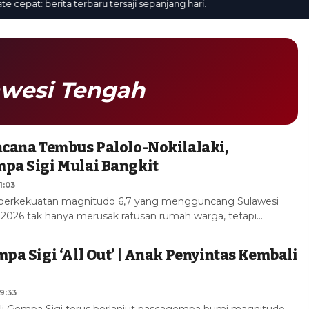
pat: berita terbaru tersaji sepanjang hari.
awesi Tengah
ncana Tembus Palolo-Nokilalaki,
pa Sigi Mulai Bangkit
1:03
berkekuatan magnitudo 6,7 yang mengguncang Sulawesi
 2026 tak hanya merusak ratusan rumah warga, tetapi…
pa Sigi ‘All Out’ | Anak Penyintas Kembali
9:33
uli Gempa Sigi terus berlanjut pascagempa bumi magnitudo