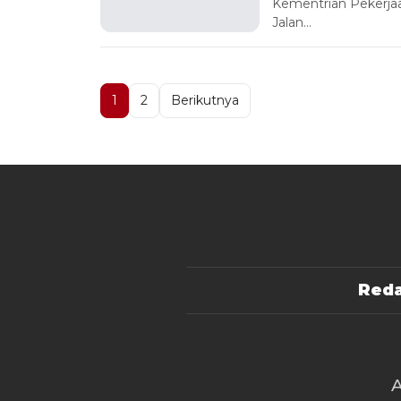
Kementrian Pekerjaa
Jalan…
1
2
Berikutnya
Reda