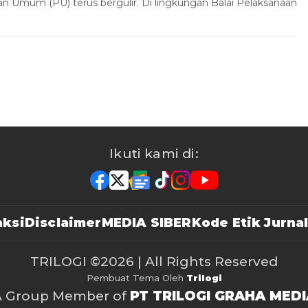
n Umum (PU) terus bergulir. Di lingkungan Balai Pelaksanaan
Ikuti kami di:
ksi
Disclaimer
MEDIA SIBER
Kode Etik Jurnal
TRILOGI
©2026 | All Rights Reserved
Pembuat Tema Oleh
Trilogi
A Group Member of
PT TRILOGI GRAHA MEDI