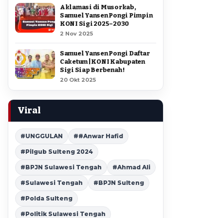
Aklamasi di Musorkab,
Samuel Yansen Pongi Pimpin
KONI Sigi 2025–2030
2 Nov 2025
Samuel Yansen Pongi Daftar
Caketum | KONI Kabupaten
Sigi Siap Berbenah !
20 Okt 2025
Viral
#UNGGULAN
##Anwar Hafid
#Pilgub Sulteng 2024
#BPJN Sulawesi Tengah
#Ahmad Ali
#Sulawesi Tengah
#BPJN Sulteng
#Polda Sulteng
#Politik Sulawesi Tengah