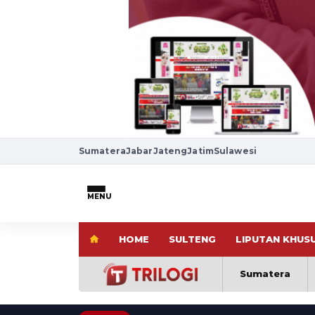
Sumatera
Jabar
Jateng
Jatim
Sulawesi
MENU
HOME
SULTENG
LIPUTAN KHUS
Sumatera