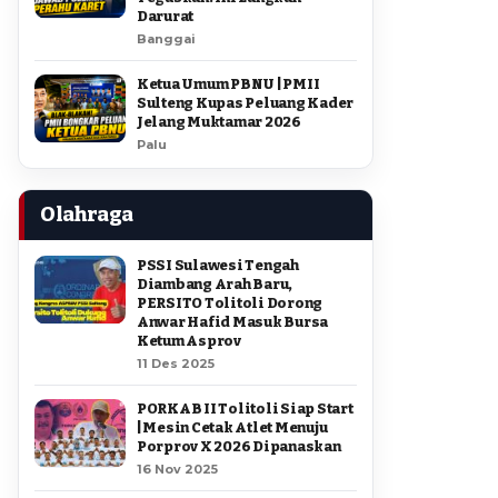
Darurat
Banggai
Ketua Umum PBNU | PMII
Sulteng Kupas Peluang Kader
Jelang Muktamar 2026
Palu
Olahraga
PSSI Sulawesi Tengah
Diambang Arah Baru,
PERSITO Tolitoli Dorong
Anwar Hafid Masuk Bursa
Ketum Asprov
11 Des 2025
PORKAB II Tolitoli Siap Start
| Mesin Cetak Atlet Menuju
Porprov X 2026 Dipanaskan
16 Nov 2025