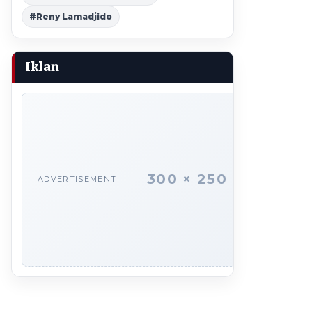
#Reny Lamadjido
Iklan
300 × 250
ADVERTISEMENT