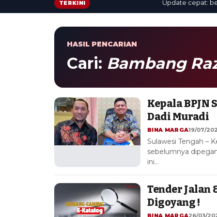
Update cepat: berita t
TERKINI
HASIL PENCARIAN
Cari:
Bambang Ra
Kepala BPJN 
Dadi Muradi
BINA MARGA
19/07/2025
Sulawesi Tengah – K
sebelumnya dipegang
ini…
Tender Jalan
Digoyang !
BINA MARGA
26/03/202