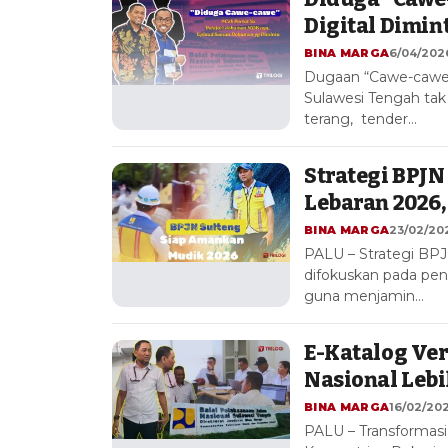
Digital Dimin
BINA MARGA
6/04/2026
Dugaan “Cawe-cawe” 
Sulawesi Tengah tak l
terang, tender…
Strategi BPJ
Lebaran 2026,
BINA MARGA
23/02/202
PALU – Strategi BP
difokuskan pada peni
guna menjamin…
E-Katalog Ver
Nasional Leb
BINA MARGA
16/02/202
PALU – Transformasi