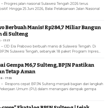
Progres jalan nasional Sulawesi Tengah 2026 terus
itif. Hingga 25 Juni 2026, Balai Pelaksanaan Jalan Nasional
wo Berbuah Manis! Rp284,7 Miliar Bangun
n di Sulteng
 - 17:17
IJD Era Prabowo berbuah manis di Sulawesi Tengah. Di
BPJN Sulawesi Tengah, sebanyak 18 paket Program Inpres…
sai Gempa M6,7 Sulteng, BPJN Pastikan
an Tetap Aman
6 - 17:55
Respons cepat BPJN Sulteng menjadi bagian dari langkah
 Pekerjaan Umum (PU) dalam menangani dampak gempa
cawe” Ekatalog BPJN Sulteng | Jejak