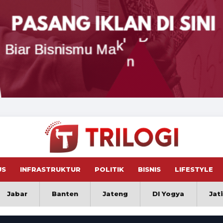
US
INFRASTRUKTUR
POLITIK
BISNIS
LIFESTYLE
Jabar
Banten
Jateng
DI Yogya
Jat