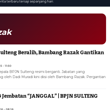
erbaru tersaji sepanjang hari.
zak
Sulteng Beralih, Bambang Razak Gantikan
 - 11:50
epala BPJN Sulteng resmi berganti. Jabatan yang
 oleh Dadi Muradi kini diisi oleh Bambang Razak. Pergantian
 & Jembatan “JANGGAL” | BPJN SULTENG
6 - 08:16