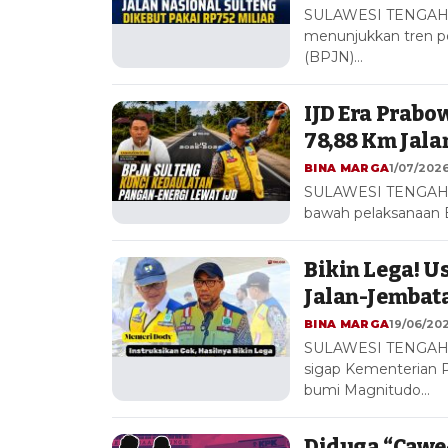
SULAWESI TENGAH – 
menunjukkan tren pos
(BPJN)…
IJD Era Prabo
78,88 Km Jala
BINA MARGA
1/07/2026
SULAWESI TENGAH – 
bawah pelaksanaan 
Bikin Lega! U
Jalan-Jembat
BINA MARGA
19/06/202
SULAWESI TENGAH – 
sigap Kementerian
bumi Magnitudo…
Diduga “Cawe-