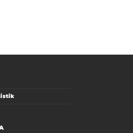
istik
A