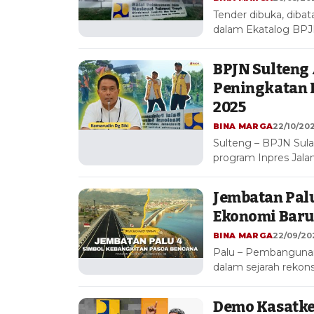
Tender dibuka, dibata
dalam Ekatalog BPJN
BPJN Sulteng 
Peningkatan I
2025
BINA MARGA
22/10/202
Sulteng – BPJN Sula
program Inpres Jala
Jembatan Palu
Ekonomi Baru
BINA MARGA
22/09/202
Palu – Pembangunan 
dalam sejarah rekons
Demo Kasatker