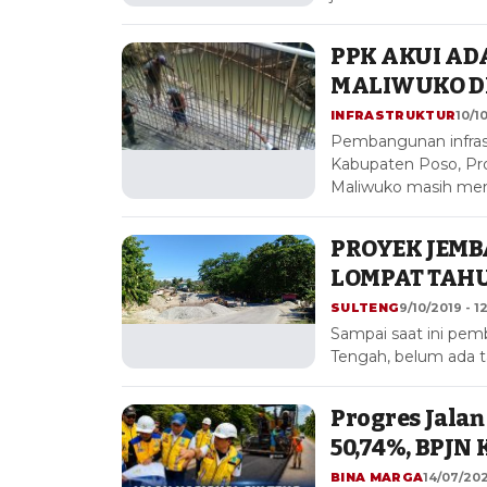
PPK AKUI A
MALIWUKO DI
INFRASTRUKTUR
10/10
Pembangunan infras
Kabupaten Poso, Pro
Maliwuko masih men
PROYEK JEM
LOMPAT TAH
SULTENG
9/10/2019 - 1
Sampai saat ini pe
Tengah, belum ada ta
Progres Jalan
50,74%, BPJN 
BINA MARGA
14/07/202