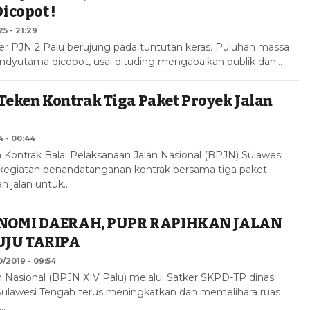
icopot !
5 - 21:29
r PJN 2 Palu berujung pada tuntutan keras. Puluhan massa
dyutama dicopot, usai dituding mengabaikan publik dan…
Teken Kontrak Tiga Paket Proyek Jalan
 - 00:44
Kontrak Balai Pelaksanaan Jalan Nasional (BPJN) Sulawesi
kegiatan penandatanganan kontrak bersama tiga paket
 jalan untuk…
NOMI DAERAH, PUPR RAPIHKAN JALAN
JU TARIPA
0/2019 - 09:54
n Nasional (BPJN XIV Palu) melalui Satker SKPD-TP dinas
 Sulawesi Tengah terus meningkatkan dan memelihara ruas
r…