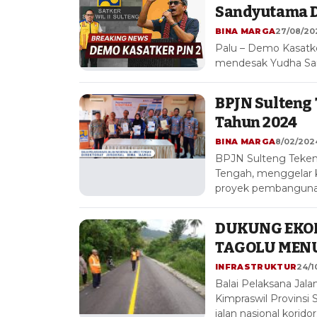
Sandyutama D
BINA MARGA
27/08/202
Palu – Demo Kasatke
mendesak Yudha San
BPJN Sulteng 
Tahun 2024
BINA MARGA
8/02/2024
BPJN Sulteng Teken 
Tengah, menggelar 
proyek pembangunan
DUKUNG EKO
TAGOLU MENU
INFRASTRUKTUR
24/1
Balai Pelaksana Jala
Kimpraswil Provinsi
jalan nasional korido